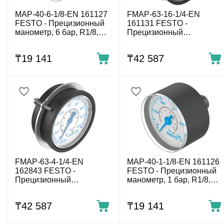
MAP-40-6-1/8-EN 161127
FMAP-63-16-1/4-EN
FESTO - Прецизионный
161131 FESTO -
манометр, 6 бар, R1/8,
Прецизионный
осевой, 40 мм, КТ 1.6
фланцевый манометр, 16
бар, G1/4, осевой, 63 мм,
₸
19 141
₸
42 587
КТ 1
FMAP-63-4-1/4-EN
MAP-40-1-1/8-EN 161126
162843 FESTO -
FESTO - Прецизионный
Прецизионный
манометр, 1 бар, R1/8,
фланцевый манометр, 4
осевой, 40 мм, КТ 1.6
бар, G1/4, осевой, 63 мм,
₸
42 587
₸
19 141
КТ 1