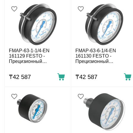
FMAP-63-1-1/4-EN
FMAP-63-6-1/4-EN
161129 FESTO -
161130 FESTO -
Прецизионный
Прецизионный
фланцевый манометр, 1
фланцевый манометр, 6
бар, G1/4, осевой, 63 мм,
бар, G1/4, осевой, 63 мм,
₸
42 587
₸
42 587
КТ 1
КТ 1