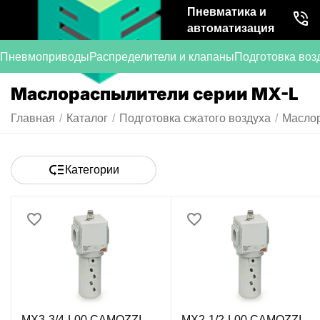
Пневматика и
автоматизация
Пневмоприводы
Распределители и клапаны
Подготовка воз
Маслораспылители серии MX-L
Главная
/
Каталог
/
Подготовка сжатого воздуха
/
Маслор
Категории
MX3-3/4-L00 CAMOZZI -
MX2-1/2-L00 CAMOZZI -