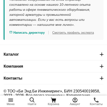
составлено на основе нашего 10-летнего опыта
работы в сфере пневматического оборудования,
запорной арматуры и промышленной
автоматизации. Если у вас есть вопросы или
комментарии — напишите мне лично».
|
Написать директору
Смотреть профиль эксперта
Каталог
Компания
Контакты
© ТОО «Би Энд Би Инжиниринг», БИН 230540019858,
2023 - 2026. Все права защищены. Копирование
материалов сайта без указания страницы-источника
запрещено.
Меню
Найти
Корзина
Аккаунт
Контакты