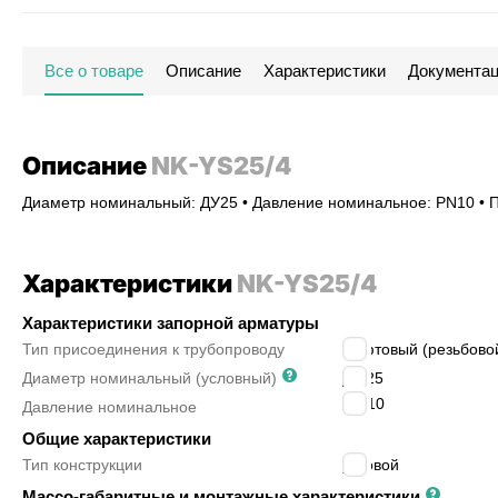
Все о товаре
Описание
Характеристики
Документа
Описание
NK-YS25/4
Диаметр номинальный: ДУ25 • Давление номинальное: PN10 • П
Характеристики
NK-YS25/4
Характеристики запорной арматуры
Тип присоединения к трубопроводу
муфтовый (резьбово
Диаметр номинальный (условный)
ДУ
25
PN
10
Давление номинальное
Общие характеристики
Тип конструкции
угловой
Массо-габаритные и монтажные характеристики