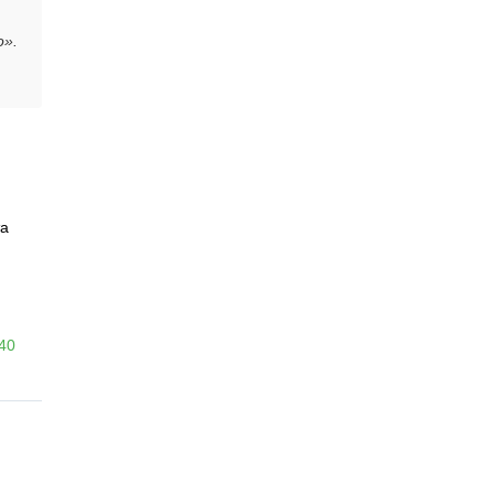
о».
а
-40