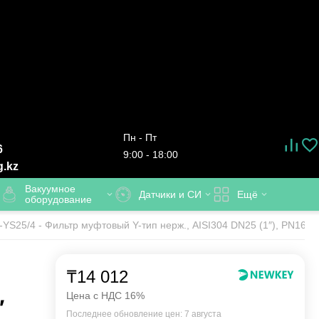
Пн - Пт
6
9:00 - 18:00
g.kz
Вакуумное
Датчики и СИ
Ещё
оборудование
-YS25/4 - Фильтр муфтовый Y-тип нерж., AISI304 DN25 (1″), PN16
й
₸
14 012
,
Цена с НДС 16%
Последнее обновление цен: 7 августа