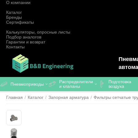
О компании
Каталог
Бренды
Сертификаты
Калькуляторы, опросные листы
Подбор аналогов
Гарантии и возврат
Контакты
Пневма
автома
Распределители
Подготовка
Пневмоприводы
и клапаны
воздуха
Главная
/
Каталог
/
Запорная арматура
/
Фильтры сетчатые т