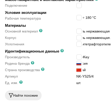
Подключение
G1
Условия эксплуатации
-20 ÷ 180
°C
Рабочая температура
Материалы
Основной материал
сталь нержавеющая
Корпус
сталь нержавеющая 
Уплотнения
политетрафторэтиле
Идентификационные данные
Производитель
NewKey
Родина бренда
Россия
Страна производства
Китай
Артикул
NK-YS25/4
Ед. изм.
шт.
Найти похожие