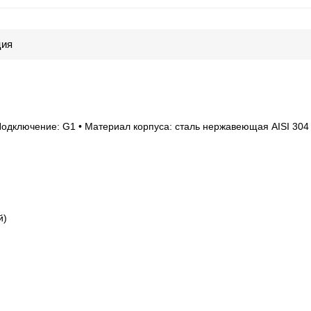
ция
одключение: G1 • Материал корпуса: сталь нержавеющая AISI 304
й)