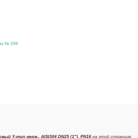
аз № 299
ый Y-тип нерж., AISI304 DN25 (1″), PN16
на этой странице