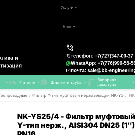
Услуги
Блог
телефон: +7(727)347-00-37
тика и
WhatsApp: +7(776)990-55-5
тизация
почта: sale@bb-engineerin
Запорная
Фитинги
Шланги и трубы
арматура
рубопроводные
/
Фильтр Y-тип муфтовый нержавеющий NK-YS
/
NK
NK-YS25/4 - Фильтр муфтовы
Y-тип нерж., AISI304 DN25 (1″)
PN16