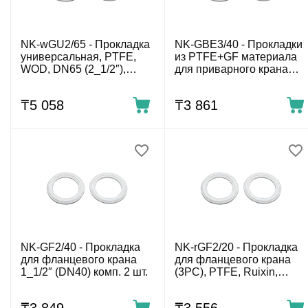
NK-wGU2/65 - Прокладка
NK-GBE3/40 - Прокладки
универсальная, PTFE,
из PTFE+GF материала
WOD, DN65 (2_1/2″),
для приварного крана
комп. 2шт.
1_1/2″ (DN40) комп. 2 шт.
₸
5 058
₸
3 861
NK-GF2/40 - Прокладка
NK-rGF2/20 - Прокладка
для фланцевого крана
для фланцевого крана
1_1/2″ (DN40) комп. 2 шт.
(3PC), PTFE, Ruixin,
DN20, комп. 2шт.