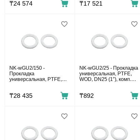
₸
24 574
₸
17 521
NK-wGU2/150 -
NK-wGU2/25 - Прокладка
Прокладка
универсальная, PTFE,
универсальная, PTFE,
WOD, DN25 (1″), комп.
WOD, DN 150 (6″), комп.
2шт.
2шт.
₸
28 435
₸
‍892‍