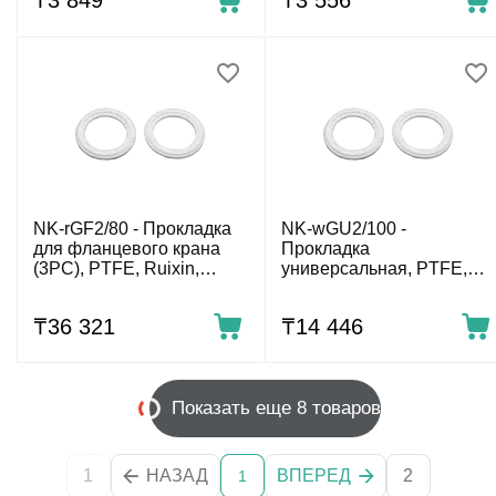
₸
3 849
₸
3 556
NK-rGF2/80 - Прокладка
NK-wGU2/100 -
для фланцевого крана
Прокладка
(3PC), PTFE, Ruixin,
универсальная, PTFE,
DN80, комп. 2шт.
WOD, DN 100 (4″), комп.
2шт.
₸
36 321
₸
14 446
Показать еще 8 товаров
1
НАЗАД
ВПЕРЕД
2
1