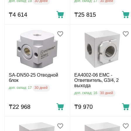
30 дней
30 дней
доп. склад: 19
доп. склад: 17
₸
4 614
₸
25 815
SA-DN50-25 Отводной
EA4002-06 EMC -
блок
Ответвитель, G3/4, 2
выхода
30 дней
доп. склад: 17
30 дней
доп. склад: 16
₸
22 968
₸
9 970