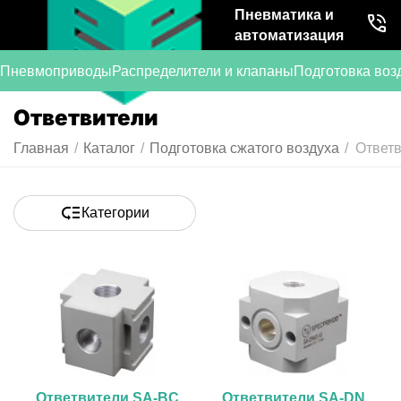
Пневматика и
автоматизация
Пневмоприводы
Распределители и клапаны
Подготовка воз
Ответвители
Главная
/
Каталог
/
Подготовка сжатого воздуха
/
Ответ
Категории
Ответвители SA-BC
Ответвители SA-DN