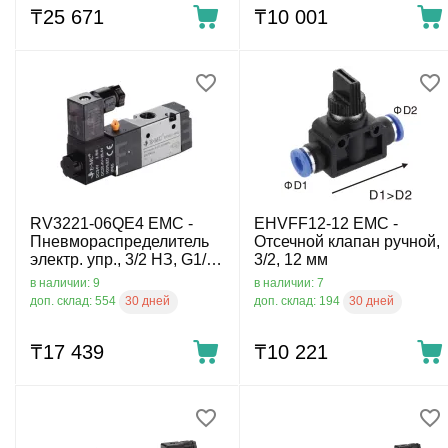
₸
25 671
₸
10 001
RV3221-06QE4 EMC -
EHVFF12-12 EMC -
Пневмораспределитель
Отсечной клапан ручной,
электр. упр., 3/2 НЗ, G1/8,
3/2, 12 мм
24 VDC
в наличии: 9
в наличии: 7
30 дней
30 дней
доп. склад: 554
доп. склад: 194
₸
17 439
₸
10 221