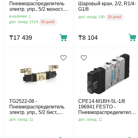
Пневмораспределитель
Шаровый кран, 2/2, R1/4-
электр. упр., 5/2 моност.,
G1/8
G1/8, 24 VDC
в наличии: 1
30 дней
доп. склад: 190
30 дней
доп. склад: 1519
₸
17 439
₸
8 104
TG2522-08 -
CPE14-M1BH-5L-1/8
Пневмораспределитель
196941 FESTO -
электр. упр., 5/2 бист.,
Пневмораспределитель
G1/4, без катуш.
электр. упр., 5/2 моност.,
доп. склад: 11
доп. склад: 11
G1/8, 24 VDC