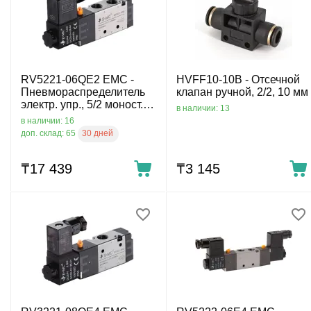
RV5221-06QE2 EMC -
HVFF10-10B - Отсечной
Пневмораспределитель
клапан ручной, 2/2, 10 мм
электр. упр., 5/2 моност.,
в наличии: 13
G1/8, 220 VAC
в наличии: 16
30 дней
доп. склад: 65
₸
17 439
₸
3 145