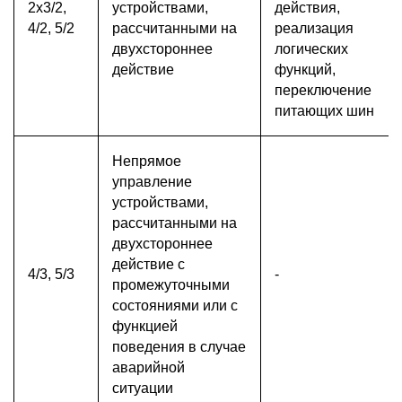
2х3/2,
устройствами,
действия,
4/2, 5/2
рассчитанными на
реализация
двухстороннее
логических
действие
функций,
переключение
питающих шин
Непрямое
управление
устройствами,
рассчитанными на
двухстороннее
действие с
4/3, 5/3
-
промежуточными
состояниями или с
функцией
поведения в случае
аварийной
ситуации