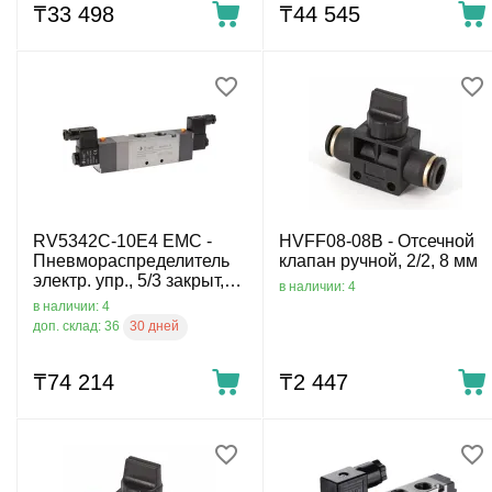
₸
33 498
₸
44 545
RV5342C-10E4 EMC -
HVFF08-08B - Отсечной
Пневмораспределитель
клапан ручной, 2/2, 8 мм
электр. упр., 5/3 закрыт,
в наличии: 4
G3/8, 24 VDC
в наличии: 4
30 дней
доп. склад: 36
₸
74 214
₸
2 447