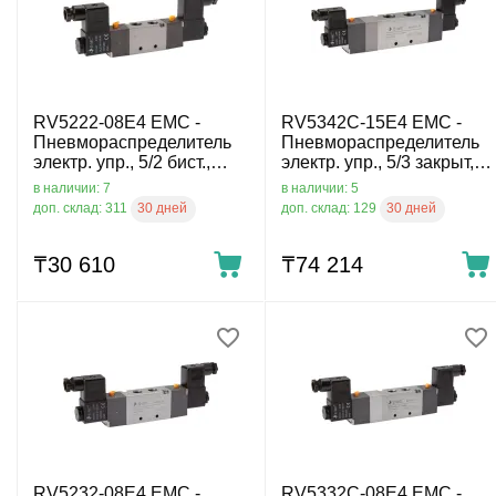
RV5222-08E4 EMC -
RV5342C-15E4 EMC -
Пневмораспределитель
Пневмораспределитель
электр. упр., 5/2 бист.,
электр. упр., 5/3 закрыт,
G1/4, 24 VDC
G1/2, 24 VDC
в наличии: 7
в наличии: 5
30 дней
30 дней
доп. склад: 311
доп. склад: 129
₸
30 610
₸
74 214
RV5232-08E4 EMC -
RV5332C-08E4 EMC -