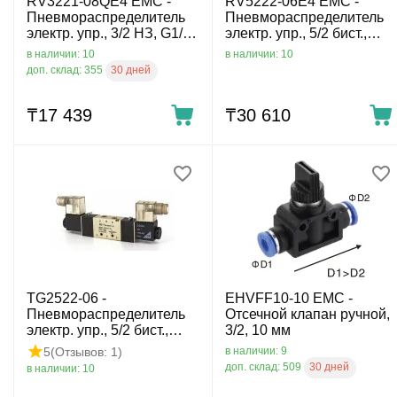
RV3221-08QE4 EMC -
RV5222-06E4 EMC -
Пневмораспределитель
Пневмораспределитель
электр. упр., 3/2 НЗ, G1/4,
электр. упр., 5/2 бист.,
24 VDC
G1/8, 24 VDC
в наличии: 10
в наличии: 10
30 дней
доп. склад: 355
₸
17 439
₸
30 610
TG2522-06 -
EHVFF10-10 EMC -
Пневмораспределитель
Отсечной клапан ручной,
электр. упр., 5/2 бист.,
3/2, 10 мм
G1/8, без катуш.
5
(Отзывов: 1)
в наличии: 9
30 дней
доп. склад: 509
в наличии: 10