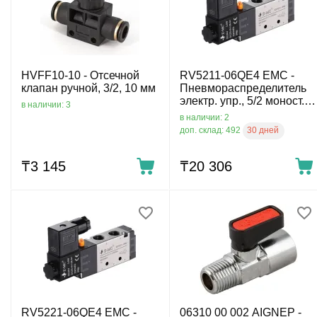
HVFF10-10 - Отсечной
RV5211-06QE4 EMC -
клапан ручной, 3/2, 10 мм
Пневмораспределитель
электр. упр., 5/2 моност.,
в наличии: 3
G1/8, 24 VDC
в наличии: 2
30 дней
доп. склад: 492
₸
3 145
₸
20 306
RV5221-06QE4 EMC -
06310 00 002 AIGNEP -