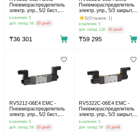
Пневмораспределитель
Пневмораспределитель
электр. упр., 5/2 бист.,
электр. упр., 5/3 закрыт,
G1/4, 24 VDC
G1/4, 24 VDC
5
(Отзывов: 1)
в наличии: 5
30 дней
доп. склад: 56
в наличии: 5
30 дней
доп. склад: 130
₸
36 301
₸
59 295
RV5212-06E4 EMC -
RV5322C-06E4 EMC -
Пневмораспределитель
Пневмораспределитель
электр. упр., 5/2 бист.,
электр. упр., 5/3 закрыт,
G1/8, 24 VDC
G1/8, 24 VDC
в наличии: 5
в наличии: 5
30 дней
30 дней
доп. склад: 59
доп. склад: 56