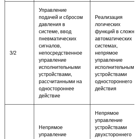
Управление
подачей и сбросом
Реализация
давления в
логических
системе, ввод
функций в сложны
пневматических
автоматических
сигналов,
системах,
3/2
непосредственное
непрямое
управление
управление
исполнительными
исполнительными
устройствами,
устройствами
рассчитанными на
одностороннего
одностороннее
действия
действие
Непрямое
управление
Непрямое
устройствами
управление
двухстороннего