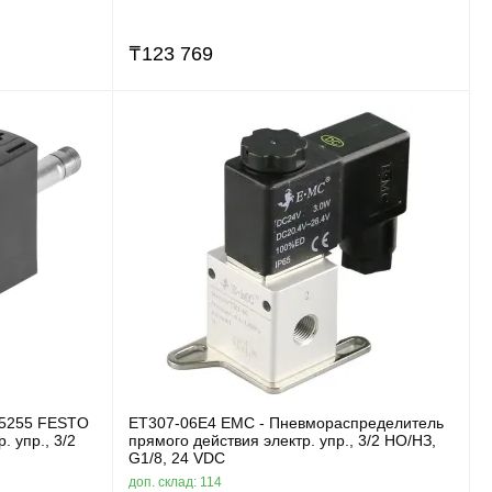
₸
123 769
75255 FESTO
ET307-06E4 EMC - Пневмораспределитель
 упр., 3/2
прямого действия электр. упр., 3/2 НО/НЗ,
G1/8, 24 VDC
доп. склад: 114