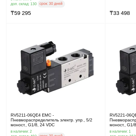
срок:
30 дней
доп. склад: 130
₸
59 295
₸
33 498
RV5211-06QE4 EMC -
RV5221-06Q
Пневмораспределитель электр. упр., 5/2
Пневмораспре
моност., G1/8, 24 VDC
моност., G1/
в наличии: 2
в наличии: 1
срок:
30 дней