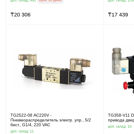
доп. склад: 492
доп. склад: 15
₸
20 306
₸
17 439
TG2522-08 AC220V -
TG358-V11 D
Пневмораспределитель электр. упр., 5/2
привода двер
бист., G1/4, 220 VAC
доп. склад: 10
доп. склад: 11