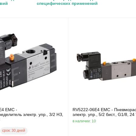
овий
специфических применений
E4 EMC -
RV5222-06E4 EMC - Пневмора
делитель электр. упр., 3/2 НЗ,
электр. упр., 5/2 бист., G1/8, 2
C
в наличии: 10
срок:
30 дней
1