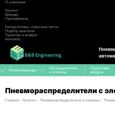
О компании
Каталог
Бренды
Сертификаты
Калькуляторы, опросные листы
Подбор аналогов
Гарантии и возврат
Контакты
Пневма
автома
Распределители
Подготовка
Пневмоприводы
и клапаны
воздуха
Пневмораспределители с э
Главная
/
Каталог
/
Пневмораспределители и клапаны
/
Пневм