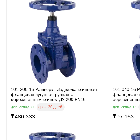
101-200-16 Рашворк - Задвижка клиновая
101-040-16 Р
фланцевая чугунная ручная с
фланцевая ч
обрезиненным клином ДУ 200 PN16
обрезиненны
срок:
30 дней
доп. склад: 68
доп. склад: 65
₸
480 333
₸
97 163