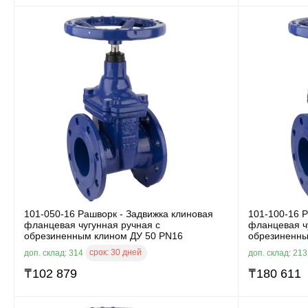
101-050-16 Рашворк - Задвижка клиновая
101-100-16 Р
фланцевая чугунная ручная с
фланцевая ч
обрезиненным клином ДУ 50 PN16
обрезиненны
срок:
30 дней
доп. склад: 314
доп. склад: 21
₸
102 879
₸
180 611