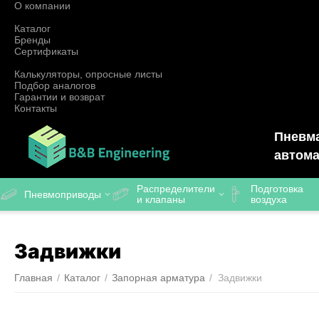
О компании
Каталог
Бренды
Сертификаты
Калькуляторы, опросные листы
Подбор аналогов
Гарантии и возврат
Контакты
Пневма
автома
Распределители
Подготовка
Пневмоприводы
и клапаны
воздуха
Задвижки
Главная
/
Каталог
/
Запорная арматура
/
Задвижки