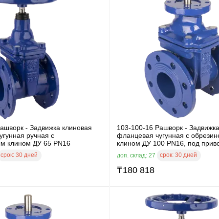
ашворк - Задвижка клиновая
103-100-16 Рашворк - Задвижк
угунная ручная с
фланцевая чугунная с обрези
м клином ДУ 65 PN16
клином ДУ 100 PN16, под прив
срок:
30 дней
срок:
30 дней
доп. склад: 27
₸
180 818