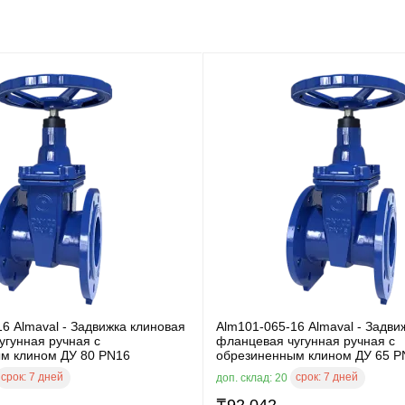
6 Almaval - Задвижка клиновая
Alm101-065-16 Almaval - Задви
угунная ручная с
фланцевая чугунная ручная с
м клином ДУ 80 PN16
обрезиненным клином ДУ 65 P
срок:
7 дней
срок:
7 дней
доп. склад: 20
₸
92 042