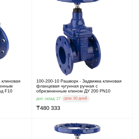
а клиновая
100-200-10 Рашворк - Задвижка клиновая
ненным
фланцевая чугунная ручная с
од F10
обрезиненным клином ДУ 200 PN10
срок:
30 дней
доп. склад: 27
₸
480 333