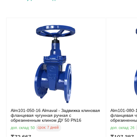
Alm101-050-16 Almaval - Задвижка клиновая
Alm101-080-1
фланцевая чугунная ручная с
фланцевая ч
обрезиненным клином ДУ 50 PN16
обрезиненны
срок:
7 дней
доп. склад: 50
доп. склад: 26
₸
72 667
₸
107 387