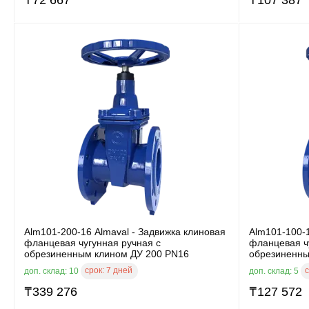
Alm101-200-16 Almaval - Задвижка клиновая
Alm101-100-1
фланцевая чугунная ручная с
фланцевая ч
обрезиненным клином ДУ 200 PN16
обрезиненны
срок:
7 дней
с
доп. склад: 10
доп. склад: 5
₸
339 276
₸
127 572