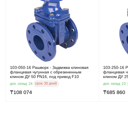
103-050-16 Рашворк - Задвижка клиновая
103-250-16 Р
фланцевая чугунная с обрезиненным
фланцевая ч
клином ДУ 50 PN16, под привод F10
клином ДУ 2
срок:
30 дней
доп. склад: 24
доп. склад: 23
₸
108 074
₸
685 860