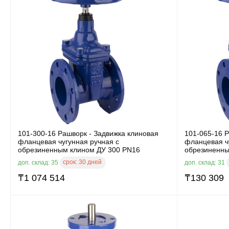
101-300-16 Рашворк - Задвижка клиновая
101-065-16 Р
фланцевая чугунная ручная с
фланцевая ч
обрезиненным клином ДУ 300 PN16
обрезиненны
срок:
30 дней
доп. склад: 35
доп. склад: 31
₸
1 074 514
₸
130 309