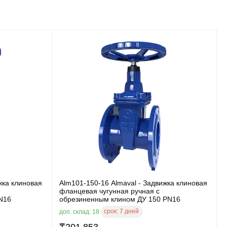
жка клиновая
Alm101-150-16 Almaval - Задвижка клиновая
фланцевая чугунная ручная с
N16
обрезиненным клином ДУ 150 PN16
срок:
7 дней
доп. склад: 18
₸
201 853