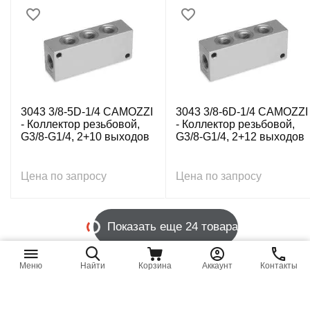
3043 3/8-5D-1/4 CAMOZZI
3043 3/8-6D-1/4 CAMOZZI
- Коллектор резьбовой,
- Коллектор резьбовой,
G3/8-G1/4, 2+10 выходов
G3/8-G1/4, 2+12 выходов
Цена по запросу
Цена по запросу
Показать еще 24 товара
Меню
Найти
Корзина
Аккаунт
Контакты
1
НАЗАД
ВПЕРЕД
4
1
Последнее обновление цен: 9 августа 2026