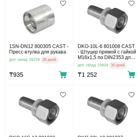
1SN-DN12 800305 CAST -
DKO-10L-6 801008 CAST
Пресс-втулка для рукава
- Штуцер прямой с гайкой
М16х1,5 по DIN2353 для
30 дней
доп. склад: 26259
рукава DN6, 315 бар
30 дней
доп. склад: 25604
₸
‍935‍
₸
1 252