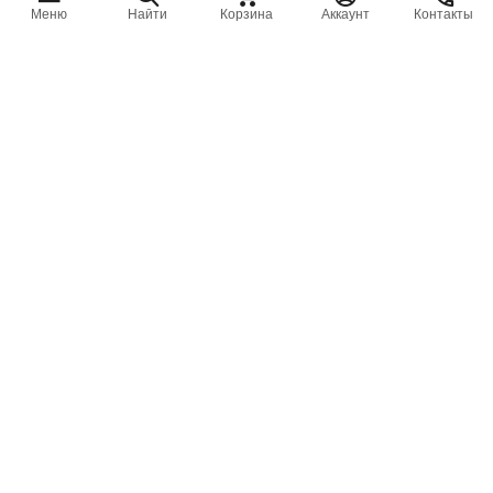
Меню
Найти
Корзина
Аккаунт
Контакты
DKO-
2SN
8
0500
10L90
/
-
-
Тип
Длин
Тип
DN
штуцера
рукава
рукава
рукава
слева
мм
Характеристики
РАБОЧЕЕ
до 315 бар