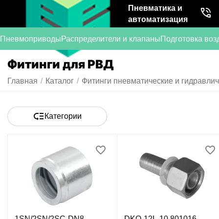
Пневматика и
автоматизация
Пневмоприводы
Распределители и клапаны
Подготовка воз
Фитинги для РВД
Главная
/
Каталог
/
Фитинги пневматические и гидравли
Категории
1SN/2SN/2SC-DN8
DKO-12L-10 801016