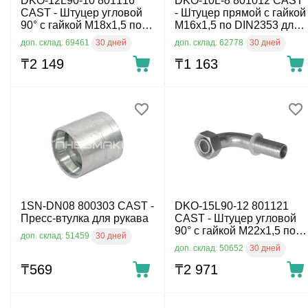
DKO-12L90-10 801116
DKO-10L-8 801012 CAST
CAST - Штуцер угловой
- Штуцер прямой с гайкой
90° с гайкой М18х1,5 по
М16х1,5 по DIN2353 для
DIN2353 для рукава
рукава DN8, 315 бар
30 дней
30 дней
доп. склад: 69461
доп. склад: 62778
DN10, 315 бар
₸
2 149
₸
1 163
1SN-DN08 800303 CAST -
DKO-15L90-12 801121
Пресс-втулка для рукава
CAST - Штуцер угловой
90° с гайкой М22х1,5 по
30 дней
доп. склад: 51459
DIN2353 для рукава
30 дней
доп. склад: 50652
DN12, 315 бар
₸
‍569‍
₸
2 971