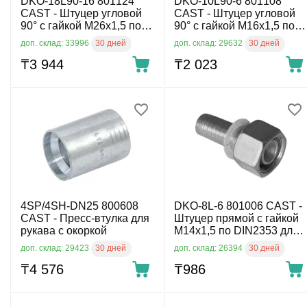
DKO-18L90-16 801124
DKO-10L90-6 801108
CAST - Штуцер угловой
CAST - Штуцер угловой
90° с гайкой М26х1,5 по
90° с гайкой М16х1,5 по
DIN2353 для рукава
DIN2353 для рукава DN6,
30 дней
30 дней
доп. склад: 33996
доп. склад: 29632
DN16, 315 бар
315 бар
₸
3 944
₸
2 023
4SP/4SH-DN25 800608
DKO-8L-6 801006 CAST -
CAST - Пресс-втулка для
Штуцер прямой с гайкой
рукава с окоркой
М14х1,5 по DIN2353 для
рукава DN6, 315 бар
30 дней
30 дней
доп. склад: 29423
доп. склад: 26394
₸
4 576
₸
‍986‍