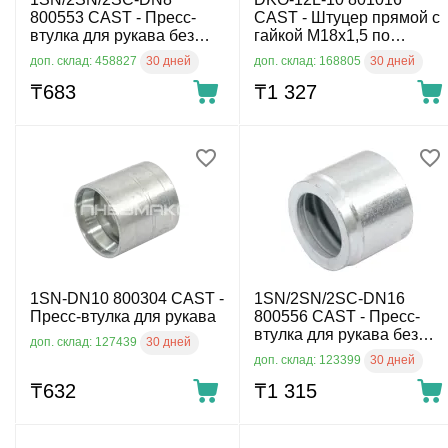
800553 CAST - Пресс-
CAST - Штуцер прямой с
втулка для рукава без
гайкой М18х1,5 по
окорки, сталь
DIN2353 для рукава
30 дней
30 дней
доп. склад: 458827
доп. склад: 168805
DN10, 315 бар
₸
‍683‍
₸
1 327
1SN-DN10 800304 CAST -
1SN/2SN/2SC-DN16
Пресс-втулка для рукава
800556 CAST - Пресс-
втулка для рукава без
30 дней
доп. склад: 127439
окорки
30 дней
доп. склад: 123399
₸
‍632‍
₸
1 315