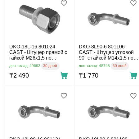
DKO-18L-16 801024
DKO-8L90-6 801106
CAST - Штуцер прямой с
CAST - Штуцер угловой
гайкой М26х1,5 по
90° с гайкой М14х1,5 по
DIN2353 для рукава
DIN2353 для рукава DN6,
30 дней
30 дней
доп. склад: 49663
доп. склад: 48748
DN16, 315 бар
315 бар
₸
2 490
₸
1 770