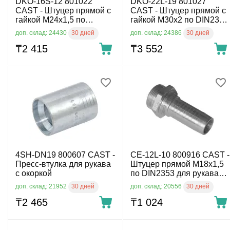
DKO-16S-12 801022
DKO-22L-19 801027
CAST - Штуцер прямой с
CAST - Штуцер прямой с
гайкой М24х1,5 по
гайкой М30х2 по DIN2353
DIN2353 для рукава
для рукава DN19, 160 бар
30 дней
30 дней
доп. склад: 24430
доп. склад: 24386
DN12, 400 бар
₸
2 415
₸
3 552
4SH-DN19 800607 CAST -
CE-12L-10 800916 CAST -
Пресс-втулка для рукава
Штуцер прямой М18х1,5
с окоркой
по DIN2353 для рукава
DN10, 315 бар
30 дней
30 дней
доп. склад: 21952
доп. склад: 20556
₸
2 465
₸
1 024