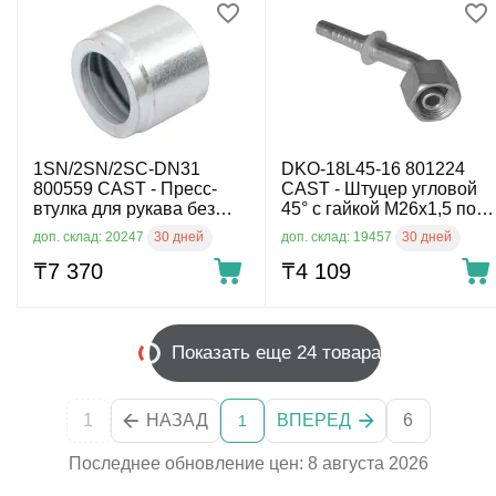
1SN/2SN/2SC-DN31
DKO-18L45-16 801224
800559 CAST - Пресс-
CAST - Штуцер угловой
втулка для рукава без
45° с гайкой М26х1,5 по
окорки
DIN2353 для рукава
30 дней
30 дней
доп. склад: 20247
доп. склад: 19457
DN16, 315 бар
₸
7 370
₸
4 109
Показать еще 24 товара
1
НАЗАД
ВПЕРЕД
6
1
Последнее обновление цен: 8 августа 2026