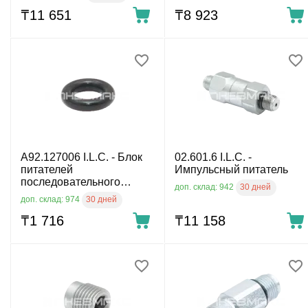
алюминий
₸
11 651
₸
8 923
A92.127006 I.L.C. - Блок
02.601.6 I.L.C. -
питателей
Импульсный питатель
последовательного
30 дней
доп. склад: 942
действия
30 дней
доп. склад: 974
₸
1 716
₸
11 158