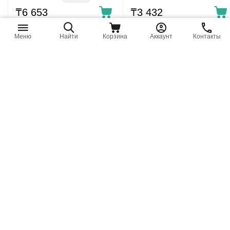
алюминий
₸
6 653
₸
3 432
Меню
Найти
Корзина
Аккаунт
Контакты
2.B.045.D.1N I.L.C. - Блок
01.522.0 I.L.C. - Коллектор
питателей
проходной
последовательного
односторонний, вход -
действия
М12х1, 3 выхода М10х1,
30 дней
30 дней
доп. склад: 464
доп. склад: 425
алюминий
₸
31 724
₸
8 941