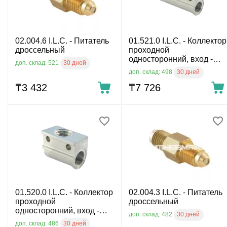
02.004.6 I.L.C. - Питатель
01.521.0 I.L.C. - Коллектор
дроссельный
проходной
односторонний, вход -
30 дней
доп. склад: 521
М12х1, 2 выхода М10х1,
30 дней
доп. склад: 498
алюминий
₸
3 432
₸
7 726
01.520.0 I.L.C. - Коллектор
02.004.3 I.L.C. - Питатель
проходной
дроссельный
односторонний, вход -
30 дней
доп. склад: 482
М12х1, 1 выход М10х1,
30 дней
доп. склад: 486