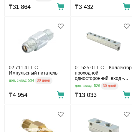
₸
31 864
₸
3 432
02.711.4 I.L.C. -
01.525.0 I.L.C. - Коллектор
Импульсный питатель
проходной
односторонний, вход -
30 дней
доп. склад: 534
М12х1, 6 выходов М10х1,
30 дней
доп. склад: 526
алюминий
₸
4 954
₸
13 033