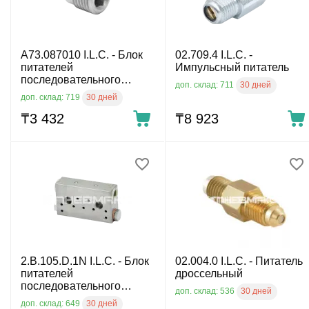
A73.087010 I.L.C. - Блок
02.709.4 I.L.C. -
питателей
Импульсный питатель
последовательного
30 дней
доп. склад: 711
действия
30 дней
доп. склад: 719
₸
3 432
₸
8 923
2.B.105.D.1N I.L.C. - Блок
02.004.0 I.L.C. - Питатель
питателей
дроссельный
последовательного
30 дней
доп. склад: 536
действия
30 дней
доп. склад: 649