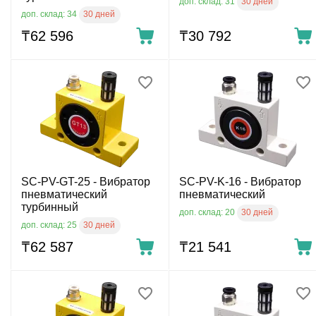
30 дней
доп. склад: 31
30 дней
доп. склад: 34
₸
62 596
₸
30 792
SC-PV-GT-25 - Вибратор
SС-PV-K-16 - Вибратор
пневматический
пневматический
турбинный
30 дней
доп. склад: 20
30 дней
доп. склад: 25
₸
62 587
₸
21 541