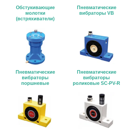
Обстукивающие
Пневматические
молотки
вибраторы VB
(встряхиватели)
HDNG
Пневматические
Пневматические
вибраторы
вибраторы
поршневые
роликовые SC-PV-R
одноударные SC-
PV-SK