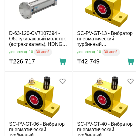
D-63-120-CV7107394 -
SC-PV-GT-13 - Вибратор
Обстукивающий молоток
пневматический
(встряхиватель), HDNG
турбинный
63x120 мм
пневмовибратор
30 дней
30 дней
доп. склад: 10
доп. склад: 10
₸
226 717
₸
42 749
SC-PV-GT-06 - Вибратор
SC-PV-GT-40 - Вибратор
пневматический
пневматический
турбинный
турбинный