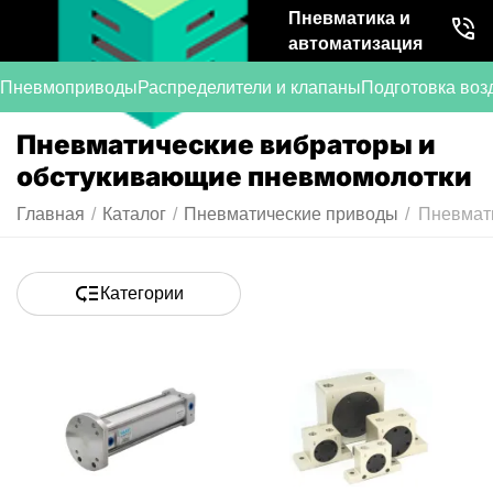
Пневматика и
автоматизация
Пневмоприводы
Распределители и клапаны
Подготовка воз
Пневматические вибраторы и
обстукивающие пневмомолотки
Главная
/
Каталог
/
Пневматические приводы
/
Пневмат
Категории