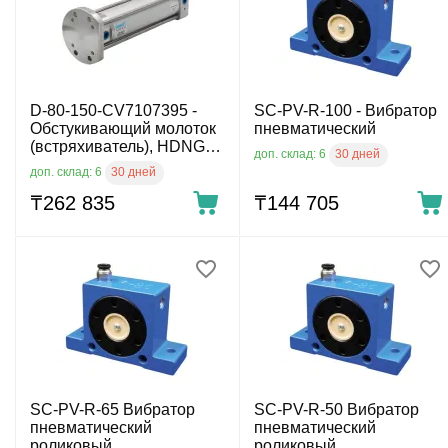
D-80-150-CV7107395 -
SС-PV-R-100 - Вибратор
Обстукивающий молоток
пневматический
(встряхиватель), HDNG
30 дней
доп. склад: 6
80x150 мм
30 дней
доп. склад: 6
₸
262 835
₸
144 705
SC-PV-R-65 Вибратор
SC-PV-R-50 Вибратор
пневматический
пневматический
роликовый
роликовый