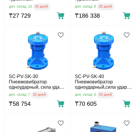
30 дней
30 дней
доп. склад: 10
доп. склад: 8
₸
27 729
₸
186 338
SC-PV-SK-30
SC-PV-SK-40
Пневмовибратор
Пневмовибратор
одноударный, сила удара
одноударный,сила удара
0.75 кг - м/с
2,2 кг - м/с, расход
30 дней
30 дней
доп. склад: 7
доп. склад: 6
воздуха 0,082 л/мин
₸
58 754
₸
70 605