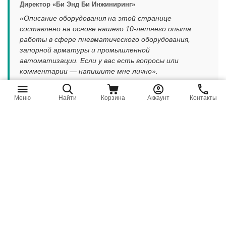
Директор «Би Энд Би Инжиниринг»
«Описание оборудования на этой странице
составлено на основе нашего 10-летнего опыта
работы в сфере пневматического оборудования,
запорной арматуры и промышленной
автоматизации. Если у вас есть вопросы или
комментарии — напишите мне лично».
|
Написать директору
Смотреть профиль эксперта
Меню
Найти
Корзина
Аккаунт
Контакты
Каталог
Компания
Контакты
© ТОО «Би Энд Би Инжиниринг», БИН 230540019858,
2023 - 2026. Все права защищены. Копирование