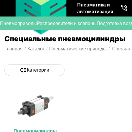
Пневматика и
автоматизация
Пневмоприводы
Распределители и клапаны
Подготовка воз
Специальные пневмоцилиндры
Главная
/
Каталог
/
Пневматические приводы
/
Специал
Категории
Пневмоцилиндры