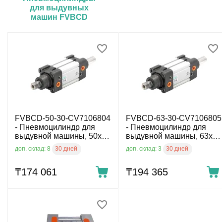
для выдувных
машин FVBCD
FVBCD-50-30-CV7106804
FVBCD-63-30-CV7106805
- Пневмоцилиндр для
- Пневмоцилиндр для
выдувной машины, 50x30
выдувной машины, 63x30
мм, двуст. полый шток
мм, двуст. полый шток
30 дней
30 дней
доп. склад: 8
доп. склад: 3
₸
174 061
₸
194 365