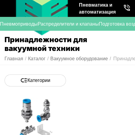
Пневматика и
автоматизация
Пневмоприводы
Распределители и клапаны
Подготовка воз
Принадлежности для
вакуумной техники
Главная
/
Каталог
/
Вакуумное оборудование
/
Принадле
Категории