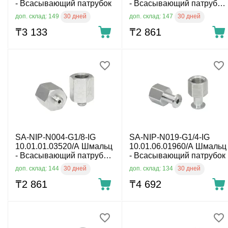
- Всасывающий патрубок
- Всасывающий патрубок,
M5
30 дней
30 дней
доп. склад: 149
доп. склад: 147
₸
3 133
₸
2 861
SA-NIP-N004-G1/8-IG
SA-NIP-N019-G1/4-IG
10.01.01.03520/A Шмальц
10.01.06.01960/A Шмальц
- Всасывающий патрубок,
- Всасывающий патрубок
G1/8
30 дней
30 дней
доп. склад: 144
доп. склад: 134
₸
2 861
₸
4 692