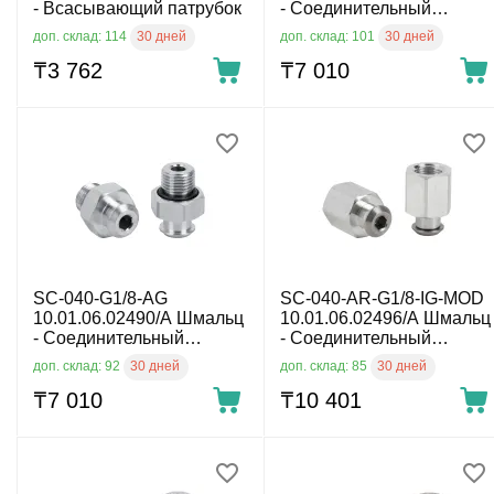
- Всасывающий патрубок
- Соединительный
элемент для вакуумной
30 дней
30 дней
доп. склад: 114
доп. склад: 101
присоски G1/4
₸
3 762
₸
7 010
SC-040-G1/8-AG
SC-040-AR-G1/8-IG-MOD
10.01.06.02490/A Шмальц
10.01.06.02496/A Шмальц
- Соединительный
- Соединительный
элемент для вакуумной
элемент для вакуумной
30 дней
30 дней
доп. склад: 92
доп. склад: 85
присоски G1/8
присоски G1/8
₸
7 010
₸
10 401