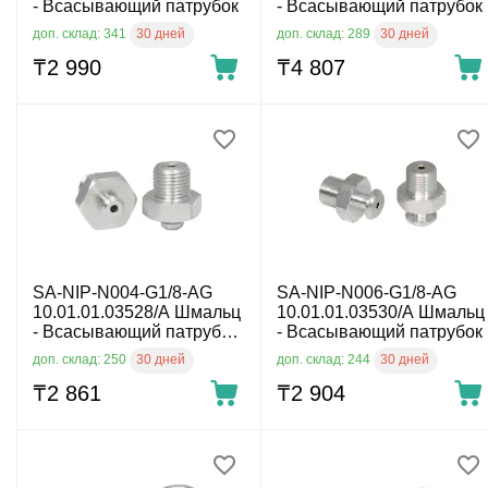
- Всасывающий патрубок
- Всасывающий патрубок
30 дней
30 дней
доп. склад: 341
доп. склад: 289
₸
2 990
₸
4 807
SA-NIP-N004-G1/8-AG
SA-NIP-N006-G1/8-AG
10.01.01.03528/A Шмальц
10.01.01.03530/A Шмальц
- Всасывающий патрубок,
- Всасывающий патрубок
G1/8
30 дней
30 дней
доп. склад: 250
доп. склад: 244
₸
2 861
₸
2 904