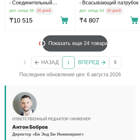
- Соединительный
- Всасывающий патрубок
элемент для вакуумной
30 дней
30 дней
доп. склад: 66
доп. склад: 63
присоски G1/8
₸
10 515
₸
4 807
Показать еще 24 товара
1
НАЗАД
ВПЕРЕД
9
1
Последнее обновление цен: 6 августа 2026
ОТВЕТСТВЕННЫЙ РЕДАКТОР / ИНЖЕНЕР
Антон Бобров
Директор «Би Энд Би Инжиниринг»