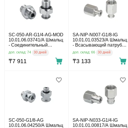
SC-050-AR-G1/4-AG-MOD
SA-NIP-N007-G1/8-IG
10.01.06.03741/A Шмальц
10.01.01.03523/A Шмальц
- Соединительный
- Всасывающий патрубок,
элемент для вакуумной
G1/8
30 дней
30 дней
доп. склад: 74
доп. склад: 66
присоски
₸
7 911
₸
3 133
SC-050-G1/8-AG
SA-NIP-N033-G1/4-IG
10.01.06.04250/A Шмальц
10.01.01.00817/A Шмальц