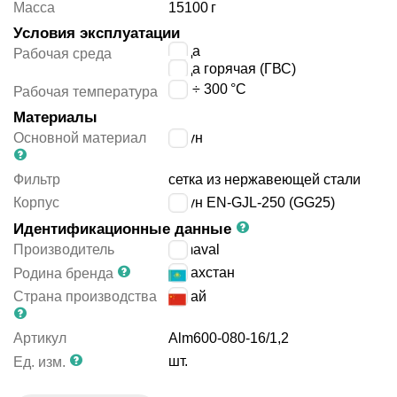
Масса
15100
г
Условия эксплуатации
вода
Рабочая среда
вода горячая (ГВС)
-10 ÷ 300
°C
Рабочая температура
Материалы
Основной материал
чугун
Фильтр
сетка из нержавеющей стали
Корпус
чугун EN-GJL-250 (GG25)
Идентификационные данные
Производитель
Almaval
Казахстан
Родина бренда
Страна производства
Китай
Артикул
Alm600-080-16/1,2
шт.
Ед. изм.