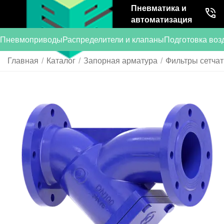
Пневматика и
автоматизация
Пневмоприводы
Распределители и клапаны
Подготовка воз
Главная
/
Каталог
/
Запорная арматура
/
Фильтры сетча