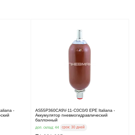
liana -
AS55P360CA9V-11-C0C0/0 EPE Italiana -
еский
Аккумулятор пневмогидравлический
баллонный
срок:
30 дней
доп. склад: 44