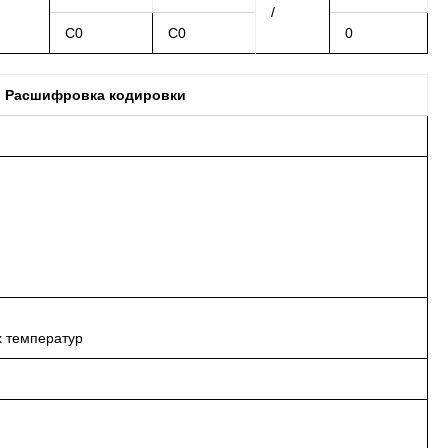
/
C0
C0
0
Расшифровка кодировки
х температур