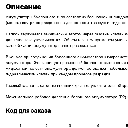
Описание
Аккумуляторы баллонного типа состоят из бесшовной цилиндриче
(мешка) внутри он разделен на две полости: газовую и жидкостн
Баллон заряжается техническим азотом через газовый клапан дл
давление газа увеличивается. Объем газа тем временем уменьш
газовой части, аккумулятор начнет разряжаться.
В канале присоединения баллонного аккумулятора к гидросисте
аккумулятора. Это защищает резиновый баллон от вытеснения в 
жидкостной полости аккумулятора должен оставаться небольшо
гидравлический клапан при каждом процессе разрядки.
Газовый клапан состоит из внешних крышек, уплотнительной кр
Максимальное рабочее давление балонного аккумулятора (P2) н
Код для заказа
1
2
3
4