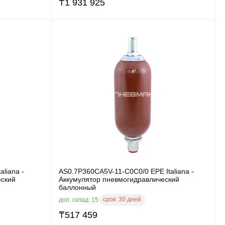
₸
1 931 925
liana -
AS0.7P360CA5V-11-C0C0/0 EPE Italiana -
еский
Аккумулятор пневмогидравлический
баллонный
срок:
30 дней
доп. склад: 15
₸
517 459