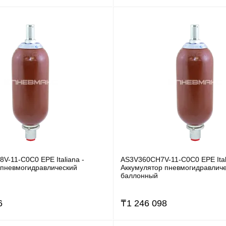
V-11-C0C0 EPE Italiana -
AS3V360CH7V-11-C0C0 EPE Ital
 пневмогидравлический
Аккумулятор пневмогидравлич
баллонный
6
₸
1 246 098