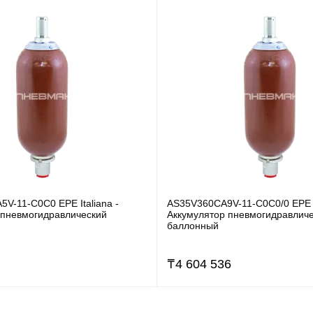
V-11-C0C0 EPE Italiana -
AS35V360CA9V-11-C0C0/0 EPE It
 пневмогидравлический
Аккумулятор пневмогидравлич
баллонный
₸
4 604 536