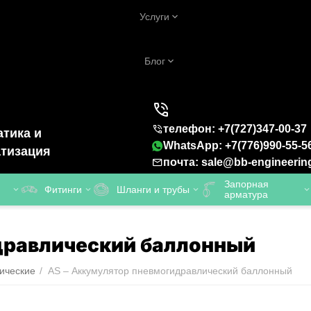
Услуги
Блог
телефон: +7(727)347-00-37
тика и
WhatsApp: +7(776)990-55-5
тизация
почта: sale@bb-engineerin
Запорная
Фитинги
Шланги и трубы
арматура
дравлический баллонный
ические
/
AS – Аккумулятор пневмогидравлический баллонный