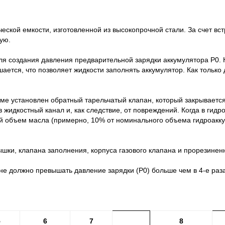
ской емкости, изготовленной из высокопрочной стали. За счет вс
ую.
я создания давления предварительной зарядки аккумулятора Р0. Ко
ается, что позволяет жидкости заполнять аккумулятор. Как только
ме установлен обратный тарельчатый клапан, который закрывается
жидкостный канал и, как следствие, от повреждений. Когда в гид
й объем масла (примерно, 10% от номинального объема гидроакку
ышки, клапана заполнения, корпуса газового клапана и прорезине
е должно превышать давление зарядки (P0) больше чем в 4-е раза
5
6
7
8