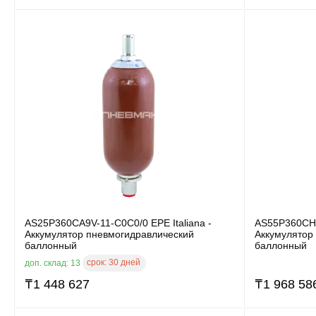
AS25P360CA9V-11-C0C0/0 EPE Italiana -
AS55P360CH8
Аккумулятор пневмогидравлический
Аккумулятор
баллонный
баллонный
срок:
30 дней
доп. склад: 13
₸
1 448 627
₸
1 968 58