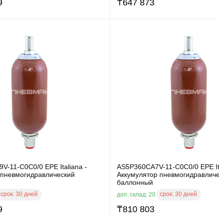
9
₸
647 873
-11-C0C0/0 EPE Italiana -
AS5P360CA7V-11-C0C0/0 EPE Ita
 пневмогидравлический
Аккумулятор пневмогидравлич
баллонный
срок:
30 дней
срок:
30 дней
доп. склад: 20
9
₸
810 803