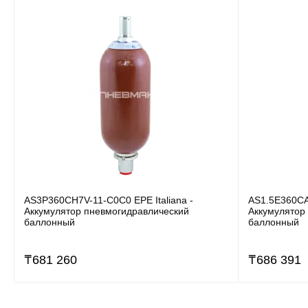
AS3P360CH7V-11-C0C0 EPE Italiana -
AS1.5E360CA5
Аккумулятор пневмогидравлический
Аккумулятор
баллонный
баллонный
₸
681 260
₸
686 391