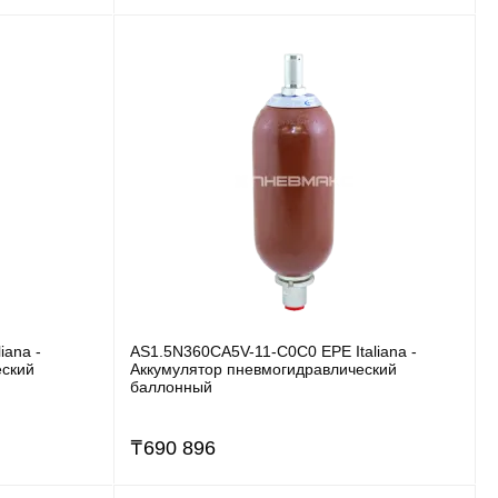
iana -
AS1.5N360CA5V-11-C0C0 EPE Italiana -
еский
Аккумулятор пневмогидравлический
баллонный
₸
690 896