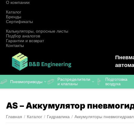
О компании
Каталог
Бренды
Сертификаты
Калькуляторы, опросные листы
Подбор аналогов
Гарантии и возврат
Контакты
Пневма
автома
Распределители
Подготовка
Пневмоприводы
и клапаны
воздуха
AS – Аккумулятор пневмоги
Главная
/
Каталог
/
Гидравлика
/
Аккумуляторы пневмогидравл