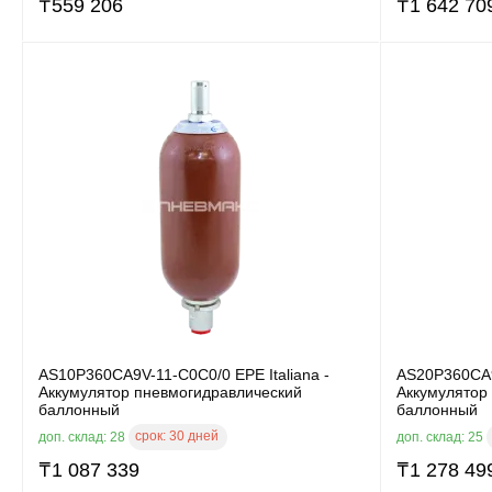
₸
559 206
₸
1 642 70
AS10P360CA9V-11-C0C0/0 EPE Italiana -
AS20P360CA9V
Аккумулятор пневмогидравлический
Аккумулятор
баллонный
баллонный
срок:
30 дней
доп. склад: 28
доп. склад: 25
₸
1 087 339
₸
1 278 49