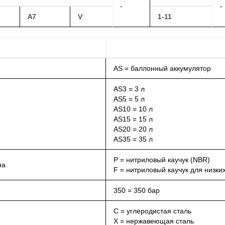
-
-
A7
V
1-11
AS = баллонный аккумулятор
AS3 = 3 л
AS5 = 5 л
AS10 = 10 л
AS15 = 15 л
AS20 = 20 л
AS35 = 35 л
P = нитриловый каучук (NBR)
на
F = нитриловый каучук для низки
350 = 350 бар
С = углеродистая сталь
X = нержавеющая сталь