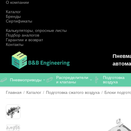
О компании
Каталог
Бренды
Сертификаты
Калькуляторы, опросные листы
Подбор аналогов
Гарантии и возврат
Контакты
Пневма
автома
Распределители
Подготовка
Пневмоприводы
и клапаны
воздуха
Главная
/
Каталог
/
Подготовка сжатого воздуха
/
Блоки подгот