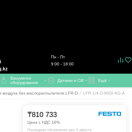
Пн - Пт
6
9:00 - 18:00
g.kz
Вакуумное
Датчики и СИ
Ещё
оборудование
и воздуха без маслораспылителя LFR-D
/
LFR-1/4-D-MIDI-KG-A 1857
₸
810 733
Цена с НДС 16%
Последнее обновление цен: 6 августа