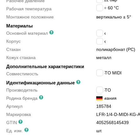
Рабочее давление
-10 ÷ 60
°C
Рабочая температура
Монтажное положение
вертикально ± 5°
Материалы
Основной материал
цинк
Корпус
цинк
Стакан
поликарбонат (PC)
Кожух стакана
металл
Дополнительные характеристики
FESTO MIDI
Совместимость
Идентификационные данные
Производитель
FESTO
Родина бренда
Германия
Артикул
185784
Маркировка
LFR-1/4-D-MIDI-KG-
GTIN
4052568145439
Ед. изм.
шт.