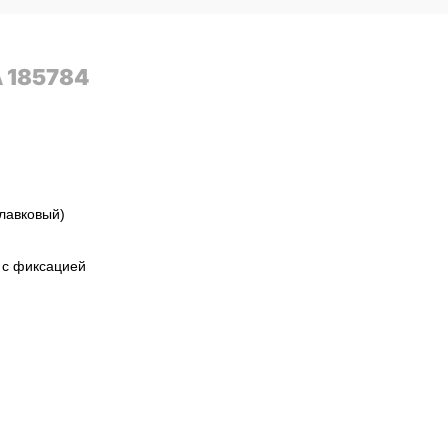
A 185784
лавковый)
 с фиксацией