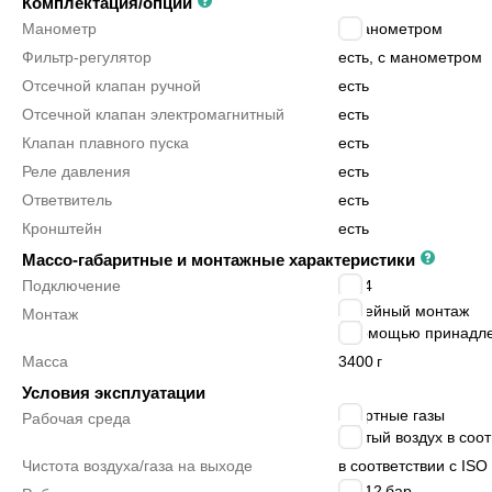
Комплектация/опции
Манометр
с манометром
Фильтр-регулятор
есть, с манометром
Отсечной клапан ручной
есть
Отсечной клапан электромагнитный
есть
Клапан плавного пуска
есть
Реле давления
есть
Ответвитель
есть
Кронштейн
есть
Массо-габаритные и монтажные характеристики
Подключение
G1/4
линейный монтаж
Монтаж
с помощью принадл
Масса
3400
г
Условия эксплуатации
инертные газы
Рабочая среда
сжатый воздух в соотв
Чистота воздуха/газа на выходе
в соответствии с ISO 
3 ÷ 12
бар