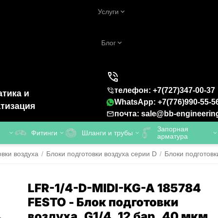
Услуги
Блог
телефон: +7(727)347-00-37
тика и
WhatsApp: +7(776)990-55-5
тизация
почта: sale@bb-engineerin
Запорная
Фитинги
Шланги и трубы
арматура
овки воздуха
/
Блоки подготовки воздуха серии D
/
Блоки подготовк
LFR-1/4-D-MIDI-KG-A 185784
FESTO - Блок подготовки
воздуха, G1/4, 12 бар, 40 мкм,