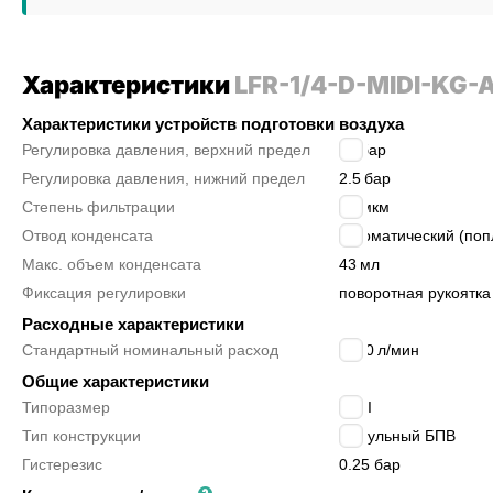
Характеристики
LFR-1/4-D-MIDI-KG-
Характеристики устройств подготовки воздуха
Регулировка давления, верхний предел
12
бар
Регулировка давления, нижний предел
2.5
бар
Степень фильтрации
40 мкм
Отвод конденсата
автоматический (поп
Макс. объем конденсата
43
мл
Фиксация регулировки
поворотная рукоятка
Расходные характеристики
Стандартный номинальный расход
1370
л/мин
Общие характеристики
Типоразмер
MIDI
Тип конструкции
модульный БПВ
Гистерезис
0.25 бар