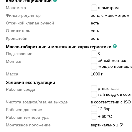
Комплектация/опции
Манометр
с манометром
Фильтр-регулятор
есть, с манометром
Отсечной клапан ручной
есть
Ответвитель
есть
Кронштейн
есть
Массо-габаритные и монтажные характеристики
Подключение
G1/8
линейный монтаж
Монтаж
с помощью принадл
Масса
1000
г
Условия эксплуатации
инертные газы
Рабочая среда
сжатый воздух в соотв
Чистота воздуха/газа на выходе
в соответствии с ISO 
2 ÷ 12
бар
Рабочее давление
-10 ÷ 60
°C
Рабочая температура
Монтажное положение
вертикально ± 5°