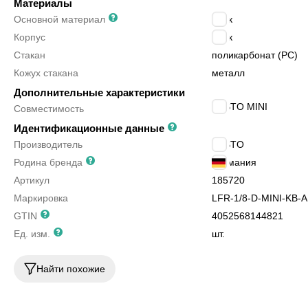
Материалы
Основной материал
цинк
Корпус
цинк
Стакан
поликарбонат (PC)
Кожух стакана
металл
Дополнительные характеристики
FESTO MINI
Совместимость
Идентификационные данные
Производитель
FESTO
Родина бренда
Германия
Артикул
185720
Маркировка
LFR-1/8-D-MINI-KB-A
GTIN
4052568144821
Ед. изм.
шт.
Найти похожие