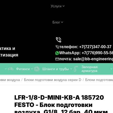
Услуги
Блог
телефон: +7(727)347-00-37
тика и
WhatsApp: +7(776)990-55-5
тизация
почта: sale@bb-engineerin
Запорная
Фитинги
Шланги и трубы
арматура
овки воздуха
/
Блоки подготовки воздуха серии D
/
Блоки подготовк
LFR-1/8-D-MINI-KB-A 185720
FESTO - Блок подготовки
воздуха, G1/8, 12 бар, 40 мкм,