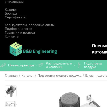
О компании
Каталог
Бренды
Сертификаты
Калькуляторы, опросные листы
Подбор аналогов
Гарантии и возврат
Контакты
Пневма
автома
Распределители
Подготовка
Пневмоприводы
и клапаны
воздуха
Главная
/
Каталог
/
Подготовка сжатого воздуха
/
Блоки подгот