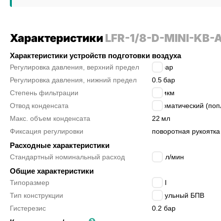
Характеристики
LFR-1/8-D-MINI-KB-
Характеристики устройств подготовки воздуха
Регулировка давления, верхний предел
12
бар
Регулировка давления, нижний предел
0.5
бар
Степень фильтрации
40 мкм
Отвод конденсата
автоматический (поп
Макс. объем конденсата
22
мл
Фиксация регулировки
поворотная рукоятка
Расходные характеристики
Стандартный номинальный расход
700
л/мин
Общие характеристики
Типоразмер
MINI
Тип конструкции
модульный БПВ
Гистерезис
0.2 бар