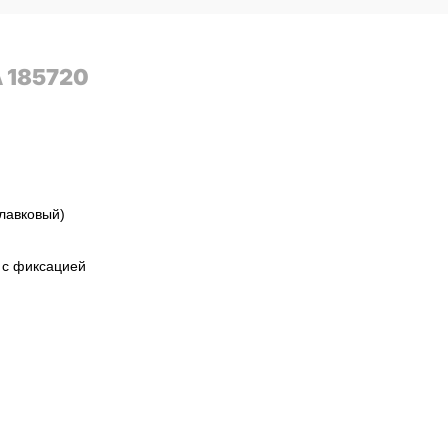
A 185720
лавковый)
 с фиксацией