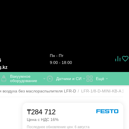
Пн - Пт
6
9:00 - 18:00
g.kz
Вакуумное
Датчики и СИ
Ещё
оборудование
и воздуха без маслораспылителя LFR-D
/
LFR-1/8-D-MINI-KB-A 1857
₸
284 712
Цена с НДС 16%
Последнее обновление цен: 6 августа