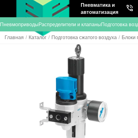
Пневматика и
автоматизация
Пневмоприводы
Распределители и клапаны
Подготовка воз
Главная
/
Каталог
/
Подготовка сжатого воздуха
/
Блоки 