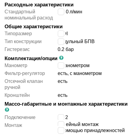
Расходные характеристики
Стандартный
3150
л/мин
номинальный расход
Общие характеристики
Типоразмер
MIDI
Тип конструкции
модульный БПВ
Гистерезис
0.2 бар
Комплектация/опции
Манометр
с манометром
Фильтр-регулятор
есть, с манометром
Отсечной клапан
есть
ручной
Кронштейн
есть
Массо-габаритные и монтажные характеристики
Подключение
G1/2
линейный монтаж
Монтаж
с помощью принадлежностей