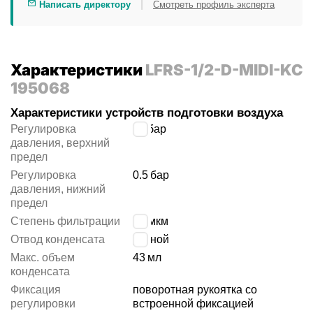
|
Написать директору
Смотреть профиль эксперта
Характеристики
LFRS-1/2-D-MIDI-KC
195068
Характеристики устройств подготовки воздуха
Регулировка
12
бар
давления, верхний
предел
Регулировка
0.5
бар
давления, нижний
предел
Степень фильтрации
40 мкм
Отвод конденсата
ручной
Макс. объем
43
мл
конденсата
Фиксация
поворотная рукоятка со
регулировки
встроенной фиксацией