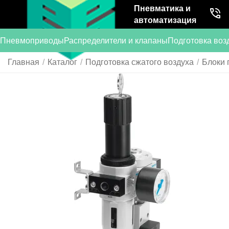
Пневматика и
автоматизация
Пневмоприводы
Распределители и клапаны
Подготовка воз
Главная
/
Каталог
/
Подготовка сжатого воздуха
/
Блоки 