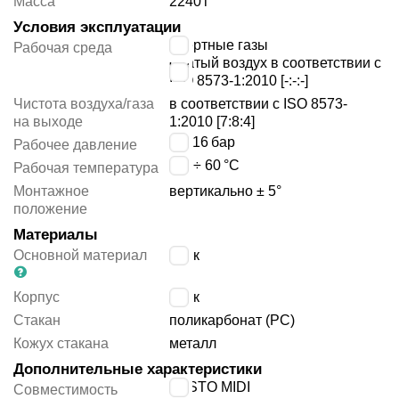
Масса
2240
г
Условия эксплуатации
инертные газы
Рабочая среда
сжатый воздух в соответствии с
ISO 8573-1:2010 [-:-:-]
Чистота воздуха/газа
в соответствии с ISO 8573-
на выходе
1:2010 [7:8:4]
1 ÷ 16
бар
Рабочее давление
-10 ÷ 60
°C
Рабочая температура
Монтажное
вертикально ± 5°
положение
Материалы
Основной материал
цинк
Корпус
цинк
Стакан
поликарбонат (PC)
Кожух стакана
металл
Дополнительные характеристики
FESTO MIDI
Совместимость