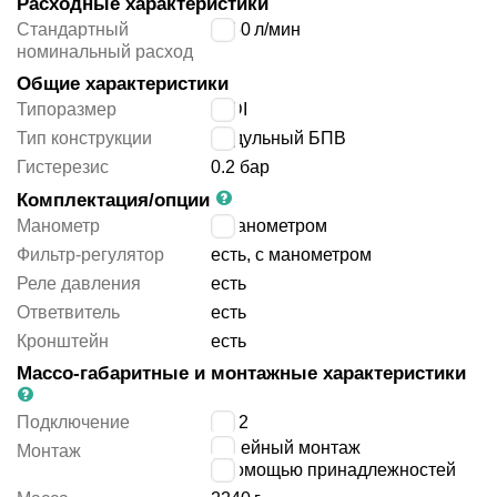
Расходные характеристики
Стандартный
3050
л/мин
номинальный расход
Общие характеристики
Типоразмер
MIDI
Тип конструкции
модульный БПВ
Гистерезис
0.2 бар
Комплектация/опции
Манометр
с манометром
Фильтр-регулятор
есть, с манометром
Реле давления
есть
Ответвитель
есть
Кронштейн
есть
Массо-габаритные и монтажные характеристики
Подключение
G1/2
линейный монтаж
Монтаж
с помощью принадлежностей