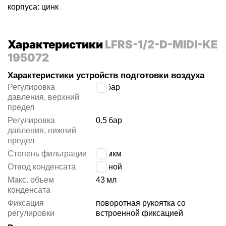
корпуса: цинк
Характеристики
LFRS-1/2-D-MIDI-KE
195072
Характеристики устройств подготовки воздуха
Регулировка
12
бар
давления, верхний
предел
Регулировка
0.5
бар
давления, нижний
предел
Степень фильтрации
40 мкм
Отвод конденсата
ручной
Макс. объем
43
мл
конденсата
Фиксация
поворотная рукоятка со
регулировки
встроенной фиксацией