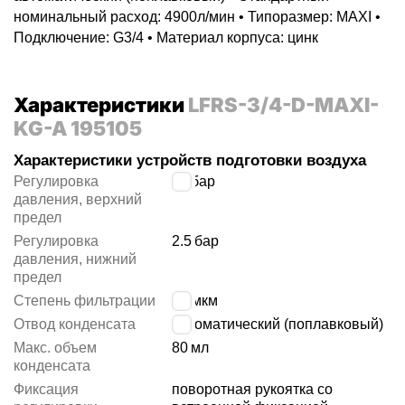
номинальный расход: 4900л/мин • Типоразмер: MAXI •
Подключение: G3/4 • Материал корпуса: цинк
Характеристики
LFRS-3/4-D-MAXI-
KG-A 195105
Характеристики устройств подготовки воздуха
Регулировка
12
бар
давления, верхний
предел
Регулировка
2.5
бар
давления, нижний
предел
Степень фильтрации
40 мкм
Отвод конденсата
автоматический (поплавковый)
Макс. объем
80
мл
конденсата
Фиксация
поворотная рукоятка со