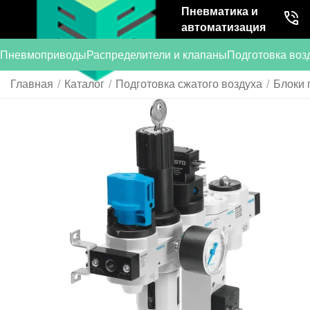
Пневматика и
автоматизация
Пневмоприводы
Распределители и клапаны
Подготовка воз
Главная
/
Каталог
/
Подготовка сжатого воздуха
/
Блоки 