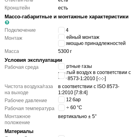
Кронштейн
есть
Массо-габаритные и монтажные характеристики
Подключение
G3/4
линейный монтаж
Монтаж
с помощью принадлежностей
Масса
5300
г
Условия эксплуатации
инертные газы
Рабочая среда
сжатый воздух в соответствии с
ISO 8573-1:2010 [-:-:-]
Чистота воздуха/газа
в соответствии с ISO 8573-
на выходе
1:2010 [7:8:4]
3 ÷ 12
бар
Рабочее давление
-10 ÷ 60
°C
Рабочая температура
Монтажное
вертикально ± 5°
положение
Материалы