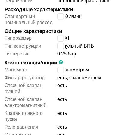
регулировки
встроенной фиксацией
Расходные характеристики
Стандартный
4900
л/мин
номинальный расход
Общие характеристики
Типоразмер
MAXI
Тип конструкции
модульный БПВ
Гистерезис
0.25 бар
Комплектация/опции
Манометр
с манометром
Фильтр-регулятор
есть, с манометром
Отсечной клапан
есть
ручной
Отсечной клапан
есть
электромагнитный
Клапан плавного
есть
пуска
Реле давления
есть
Ответвитель
есть