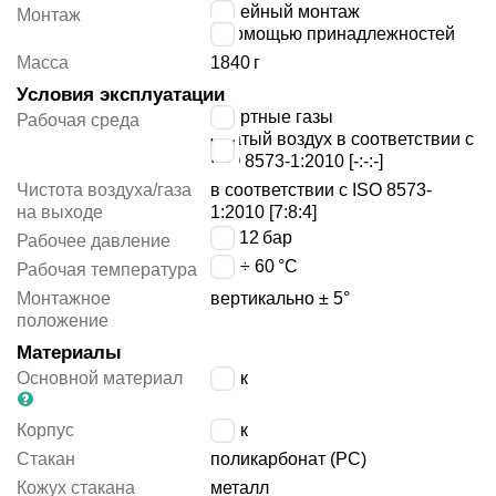
линейный монтаж
Монтаж
с помощью принадлежностей
Масса
1840
г
Условия эксплуатации
инертные газы
Рабочая среда
сжатый воздух в соответствии с
ISO 8573-1:2010 [-:-:-]
Чистота воздуха/газа
в соответствии с ISO 8573-
на выходе
1:2010 [7:8:4]
2 ÷ 12
бар
Рабочее давление
-10 ÷ 60
°C
Рабочая температура
Монтажное
вертикально ± 5°
положение
Материалы
Основной материал
цинк
Корпус
цинк
Стакан
поликарбонат (PC)
Кожух стакана
металл