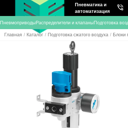
Пневматика и
автоматизация
Пневмоприводы
Распределители и клапаны
Подготовка воз
Главная
/
Каталог
/
Подготовка сжатого воздуха
/
Блоки 