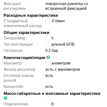
Фиксация
поворотная рукоятка со
регулировки
встроенной фиксацией
Расходные характеристики
Стандартный
2700
л/мин
номинальный расход
Общие характеристики
Типоразмер
MIDI
Тип конструкции
модульный БПВ
Гистерезис
0.2 бар
Комплектация/опции
Манометр
с манометром
Фильтр-регулятор
есть, с манометром
Отсечной клапан
есть
ручной
Кронштейн
есть
Массо-габаритные и монтажные характеристики
Подключение
G3/8