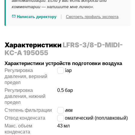
автоматизации. Если у вас есть вопросы или
комментарии — напишите мне лично».
|
Написать директору
Смотреть профиль эксперта
Характеристики
LFRS-3/8-D-MIDI-
KC-A 195055
Характеристики устройств подготовки воздуха
Регулировка
12
бар
давления, верхний
предел
Регулировка
0.5
бар
давления, нижний
предел
Степень фильтрации
40 мкм
Отвод конденсата
автоматический (поплавковый)
Макс. объем
43
мл
конденсата