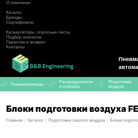
О компании
Каталог
Бренды
Сертификаты
Калькуляторы, опросные листы
Подбор аналогов
Гарантии и возврат
Контакты
Пневма
автома
Распределители
Подготовка
Пневмоприводы
и клапаны
воздуха
Блоки подготовки воздуха F
Главная
/
Каталог
/
Подготовка сжатого воздуха
/
Блоки подгот