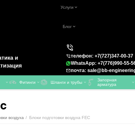
Услуги
Блог
телефон: +7(727)347-00-37
тика и
WhatsApp: +7(776)990-55-5
тизация
почта: sale@bb-engineerin
Запорная
Фитинги
Шланги и трубы
арматура
EC
овки воздуха
/
Блоки подготовки воздуха FEC