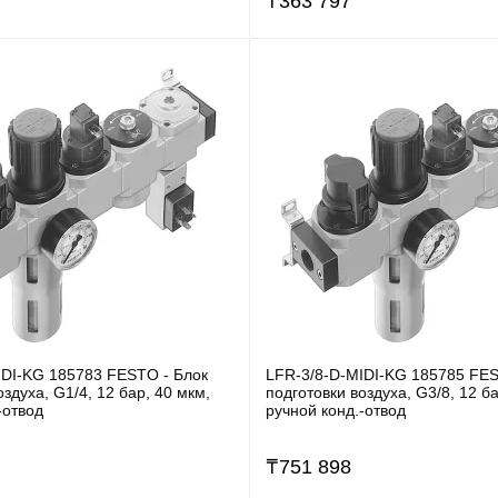
₸
363 797
IDI-KG 185783 FESTO - Блок
LFR-3/8-D-MIDI-KG 185785 FES
оздуха, G1/4, 12 бар, 40 мкм,
подготовки воздуха, G3/8, 12 ба
-отвод
ручной конд.-отвод
₸
751 898