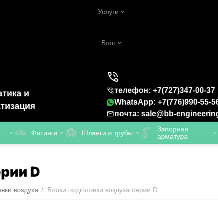
Услуги
Блог
телефон: +7(727)347-00-37
тика и
WhatsApp: +7(776)990-55-5
тизация
почта: sale@bb-engineerin
Запорная
Фитинги
Шланги и трубы
арматура
ерии D
овки воздуха
/
Блоки подготовки воздуха серии D