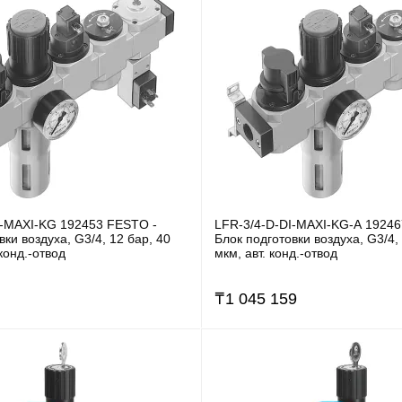
I-MAXI-KG 192453 FESTO -
LFR-3/4-D-DI-MAXI-KG-A 19246
вки воздуха, G3/4, 12 бар, 40
Блок подготовки воздуха, G3/4,
конд.-отвод
мкм, авт. конд.-отвод
₸
1 045 159