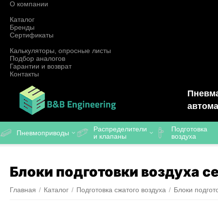
О компании
Каталог
Бренды
Сертификаты
Калькуляторы, опросные листы
Подбор аналогов
Гарантии и возврат
Контакты
Пневма
автома
Распределители
Подготовка
Пневмоприводы
и клапаны
воздуха
Блоки подготовки воздуха с
Главная
/
Каталог
/
Подготовка сжатого воздуха
/
Блоки подгот