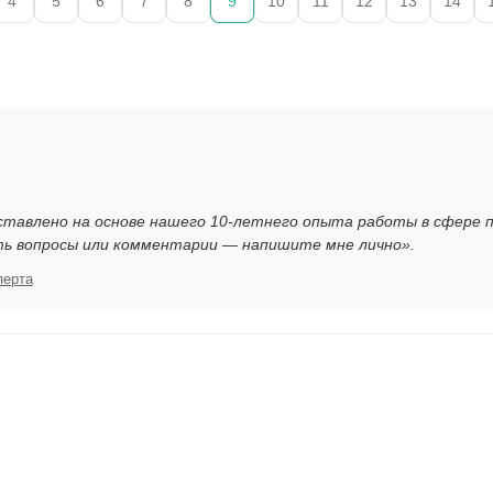
4
5
6
7
8
9
10
11
12
13
14
ставлено на основе нашего 10-летнего опыта работы в сфере 
ть вопросы или комментарии — напишите мне лично».
перта
я