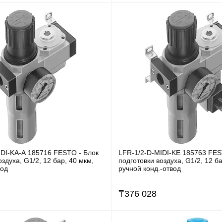
IDI-KA-A 185716 FESTO - Блок
LFR-1/2-D-MIDI-KE 185763 FES
оздуха, G1/2, 12 бар, 40 мкм,
подготовки воздуха, G1/2, 12 ба
вод
ручной конд.-отвод
₸
376 028