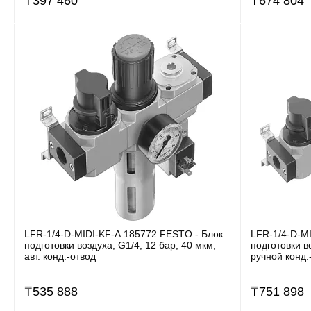
₸
397 460
₸
674 804
LFR-1/4-D-MIDI-KF-A 185772 FESTO - Блок
LFR-1/4-D-M
подготовки воздуха, G1/4, 12 бар, 40 мкм,
подготовки в
авт. конд.-отвод
ручной конд.
₸
535 888
₸
751 898