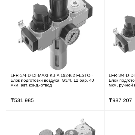
LFR-3/4-D-DI-MAXI-KB-A 192462 FESTO -
LFR-3/4-D-D
Блок подготовки воздуха, G3/4, 12 бар, 40
Блок подгото
мкм, авт. конд.-отвод
мкм, ручной 
₸
531 985
₸
987 207