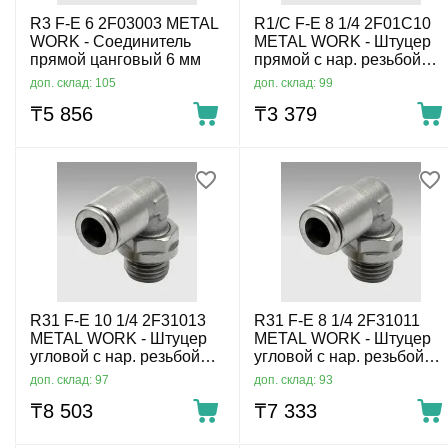
R3 F-E 6 2F03003 METAL
R1/C F-E 8 1/4 2F01C10
WORK - Соединитель
METAL WORK - Штуцер
прямой цанговый 6 мм
прямой с нар. резьбой
цанговый R1/4-8 мм
доп. склад: 105
доп. склад: 99
₸
5 856
₸
3 379
R31 F-E 10 1/4 2F31013
R31 F-E 8 1/4 2F31011
METAL WORK - Штуцер
METAL WORK - Штуцер
угловой с нар. резьбой
угловой с нар. резьбой
цанговый G1/4-10 мм
цанговый G1/4-8 мм
доп. склад: 97
доп. склад: 93
₸
8 503
₸
7 333