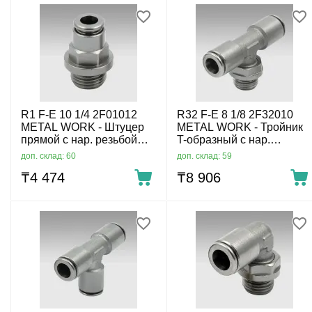
R1 F-E 10 1/4 2F01012
R32 F-E 8 1/8 2F32010
METAL WORK - Штуцер
METAL WORK - Тройник
прямой с нар. резьбой
T-образный с нар.
цанговый G1/4-10 мм
резьбой осевой цанговый
доп. склад: 60
доп. склад: 59
G1/8-8 мм
₸
4 474
₸
8 906