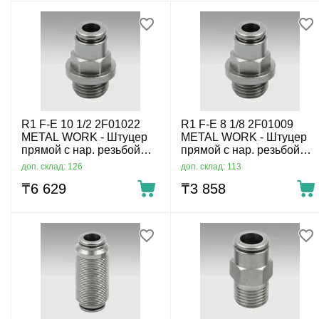
R1 F-E 10 1/2 2F01022
R1 F-E 8 1/8 2F01009
METAL WORK - Штуцер
METAL WORK - Штуцер
прямой с нар. резьбой
прямой с нар. резьбой
цанговый G1/2-10 мм
цанговый G1/8-8 мм
доп. склад: 126
доп. склад: 113
₸
6 629
₸
3 858