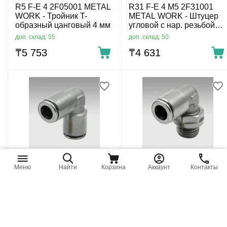
R5 F-E 4 2F05001 METAL
R31 F-E 4 M5 2F31001
WORK - Тройник T-
METAL WORK - Штуцер
образный цанговый 4 мм
угловой с нар. резьбой
цанговый M5-4 мм
доп. склад: 55
доп. склад: 50
₸
5 753
₸
4 631
R4 F-E 6 2F04003 METAL
R31 F-E 10 3/8 2F31014
WORK - Соединитель
METAL WORK - Штуцер
Меню
Найти
Корзина
Аккаунт
Контакты
угловой цанговый 6 мм
угловой с нар. резьбой
цанговый G3/8-10 мм
доп. склад: 49
доп. склад: 46
₸
4 734
₸
8 496