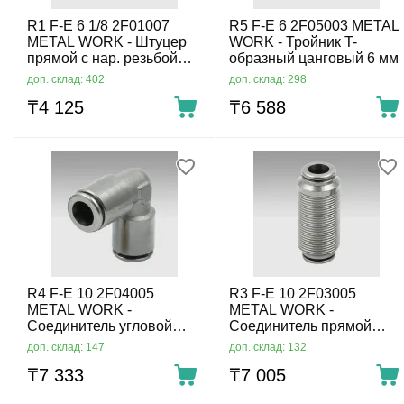
R1 F-E 6 1/8 2F01007
R5 F-E 6 2F05003 METAL
METAL WORK - Штуцер
WORK - Тройник T-
прямой с нар. резьбой
образный цанговый 6 мм
цанговый G1/8-6 мм
доп. склад: 402
доп. склад: 298
₸
4 125
₸
6 588
R4 F-E 10 2F04005
R3 F-E 10 2F03005
METAL WORK -
METAL WORK -
Соединитель угловой
Соединитель прямой
цанговый 10 мм
цанговый 10 мм
доп. склад: 147
доп. склад: 132
₸
7 333
₸
7 005