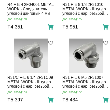
R4 F-E 4 2F04001 METAL
R31 F-E 8 1/8 2F31010
WORK - Соединитель
METAL WORK - Штуцер
угловой цанговый 4 мм
угловой с нар. резьбой
цанговый G1/8-8 мм
доп. склад: 78
доп. склад: 75
₸
4 351
₸
5 951
R31/C F-E 6 1/4 2F31C09
R31 F-E 6 M5 2F31007
METAL WORK - Штуцер
METAL WORK - Штуцер
угловой с нар. резьбой
угловой с нар. резьбой
цанговый R1/4-6 мм
цанговый M5-6 мм
доп. склад: 73
доп. склад: 72
₸
5 397
₸
8 434