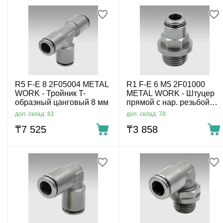
R5 F-E 8 2F05004 METAL
R1 F-E 6 M5 2F01000
WORK - Тройник T-
METAL WORK - Штуцер
образный цанговый 8 мм
прямой с нар. резьбой
цанговый M5-6 мм
доп. склад: 81
доп. склад: 78
₸
7 525
₸
3 858