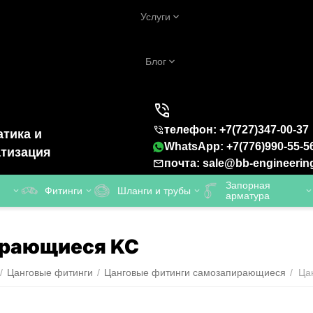
Услуги
Блог
телефон: +7(727)347-00-37
тика и
WhatsApp: +7(776)990-55-5
тизация
почта: sale@bb-engineerin
Запорная
Фитинги
Шланги и трубы
арматура
ирающиеся KC
/
Цанговые фитинги
/
Цанговые фитинги самозапирающиеся
/
Ца