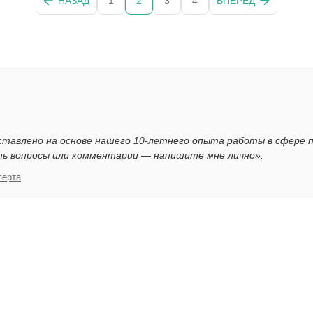
НАЗАД
1
2
3
4
ВПЕРЕД
ставлено на основе нашего 10-летнего опыта работы в сфере 
ть вопросы или комментарии — напишите мне лично».
перта
я