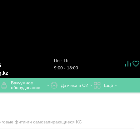
Пн - Пт
6
9:00 - 18:00
g.kz
Вакуумное
Датчики и СИ
Ещё
оборудование
нговые фитинги самозапирающиеся KC