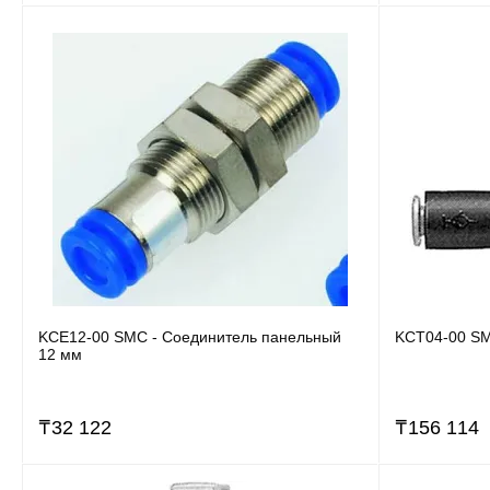
KCE12-00 SMC - Соединитель панельный
KCT04-00 SM
12 мм
₸
32 122
₸
156 114