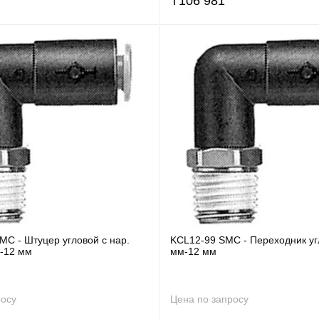
₸
106 981
MC - Штуцер угловой с нар.
KCL12-99 SMC - Переходник уг
2-12 мм
мм-12 мм
росу
Цена по запросу