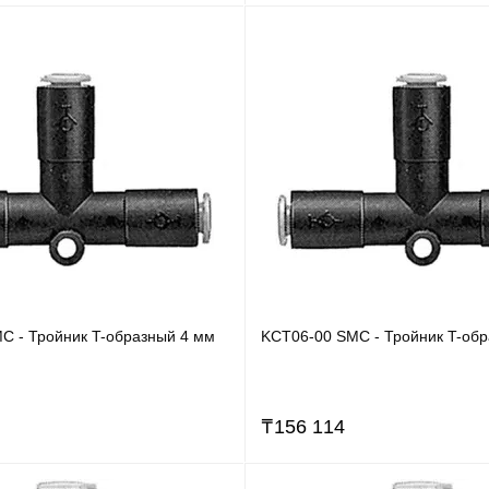
C - Тройник T-образный 4 мм
KCT06-00 SMC - Тройник T-об
₸
156 114