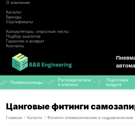
О компании
Каталог
Бренды
Сертификаты
Калькуляторы, опросные листы
Подбор аналогов
Гарантии и возврат
Контакты
Пневма
автома
Распределители
Подготовка
Пневмоприводы
и клапаны
воздуха
Цанговые фитинги самозап
Главная
/
Каталог
/
Фитинги пневматические и гидравлические