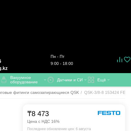
Пн - Пт
6
9:00 - 18:00
g.kz
Вакуумное
Датчики и СИ
Ещё
оборудование
нговые фитинги самозапирающиеся QSK
/
QSK-3/8-8 153424 FESTO
₸
8 473
Цена с НДС 16%
Последнее обновление цен: 6 августа