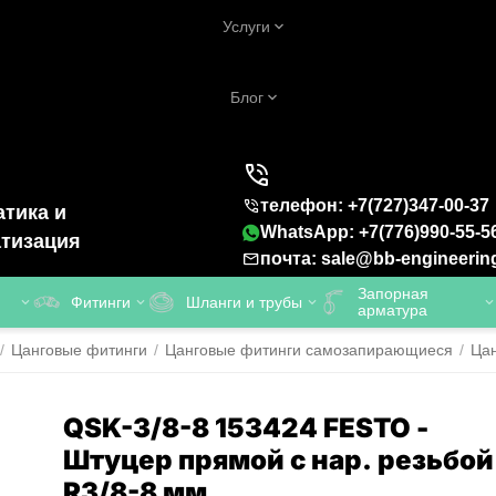
Услуги
Блог
телефон: +7(727)347-00-37
тика и
WhatsApp: +7(776)990-55-5
тизация
почта: sale@bb-engineerin
Запорная
Фитинги
Шланги и трубы
арматура
/
Цанговые фитинги
/
Цанговые фитинги самозапирающиеся
/
Ца
QSK-3/8-8 153424 FESTO -
Штуцер прямой с нар. резьбой
R3/8-8 мм