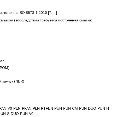
етствии с ISO 8573-1:2010 [7:-:-]
смазкой (впоследствии требуется постоянная смазка)
ная
(POM)
 каучук (NBR)
PAN-V0-
PEN-
PFAN-
PLN-
PTFEN-
PUN-
PUN-CM-
PUN-DUO-
PUN-H-
PUN-S-DUO-
PUN-V0-