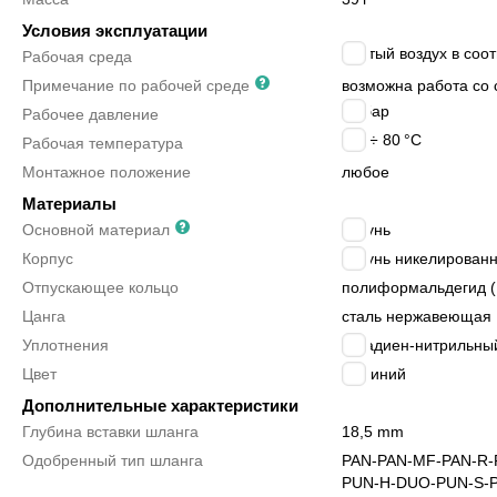
Условия эксплуатации
сжатый воздух в соотв
Рабочая среда
Примечание по рабочей среде
возможна работа со 
14
бар
Рабочее давление
-10 ÷ 80
°C
Рабочая температура
Монтажное положение
любое
Материалы
Основной материал
латунь
Корпус
латунь никелирован
Отпускающее кольцо
полиформальдегид 
Цанга
сталь нержавеющая
Уплотнения
бутадиен-нитрильный
Цвет
синий
Дополнительные характеристики
Глубина вставки шланга
18,5 mm
Одобренный тип шланга
PAN-
PAN-MF-
PAN-R-
PUN-H-DUO-
PUN-S-