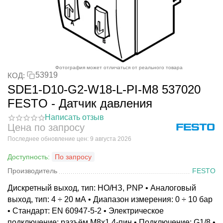
Фотография может отличаться от реального товара
53919
КОД:
SDE1-D10-G2-W18-L-PI-M8 537020
FESTO - Датчик давления
Написать отзыв
Цена по запросу
Последнее обновление цен: 9 августа 2026
Доступность:
По запросу
Производитель
FESTO
Дискретный выход, тип: НО/НЗ, PNP • Аналоговый
выход, тип: 4 ÷ 20 мА • Диапазон измерения: 0 ÷ 10 бар
• Стандарт: EN 60947-5-2 • Электрическое
подключение: разъём M8x1 4-пин • Подключение: G1/8 •