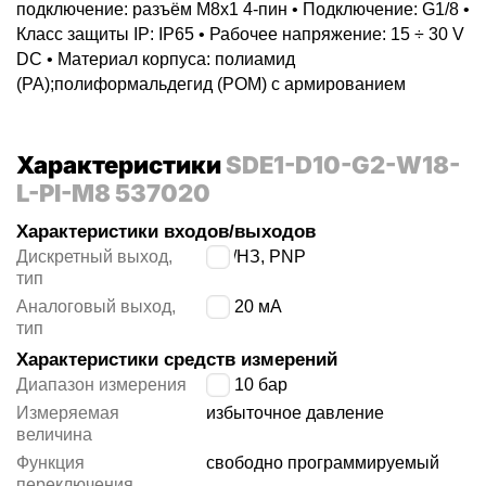
подключение: разъём M8x1 4-пин • Подключение: G1/8 •
Класс защиты IP: IP65 • Рабочее напряжение: 15 ÷ 30 V
DC • Материал корпуса: полиамид
(PA);полиформальдегид (POM) с армированием
Характеристики
SDE1-D10-G2-W18-
L-PI-M8 537020
Характеристики входов/выходов
Дискретный выход,
НО/НЗ, PNP
тип
Аналоговый выход,
4 ÷ 20 мА
тип
Характеристики средств измерений
Диапазон измерения
0 ÷ 10 бар
Измеряемая
избыточное давление
величина
Функция
свободно программируемый
переключения