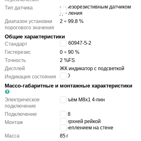
с пьезорезистивным датчиком
Тип датчика
давления
Диапазон установки
2 ÷ 99.8 %
порогового значения
Общие характеристики
EN 60947-5-2
Стандарт
Гистерезис
0 ÷ 90 %
Точность
2 %FS
Дисплей
ЖК индикатор с подсветкой
LCD
Индикация состояния
Массо-габаритные и монтажные характеристики
Электрическое
разъём M8x1 4-пин
подключение
Подключение
G1/8
с верхней рейкой
Монтаж
с креплением на стене
Масса
85
г