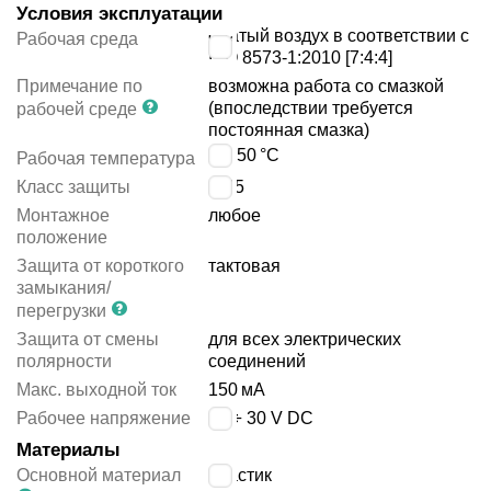
Условия эксплуатации
сжатый воздух в соответствии с
Рабочая среда
ISO 8573-1:2010 [7:4:4]
Примечание по
возможна работа со смазкой
(впоследствии требуется
рабочей среде
постоянная смазка)
0 ÷ 50
°C
Рабочая температура
Класс защиты
IP65
Монтажное
любое
положение
Защита от короткого
тактовая
замыкания/
перегрузки
Защита от смены
для всех электрических
полярности
соединений
Макс. выходной ток
150
мА
Рабочее напряжение
15 ÷ 30 V DC
Материалы
Основной материал
пластик