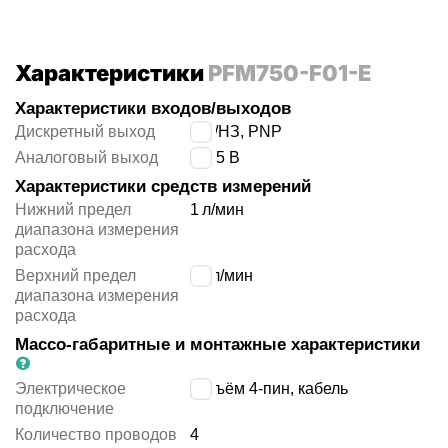
Характеристики
PFM750-F01-E
Характеристики входов/выходов
Дискретный выход
НО/НЗ, PNP
Аналоговый выход
1 ÷ 5 В
Характеристики средств измерений
Нижний предел
1
л/мин
диапазона измерения
расхода
Верхний предел
50
л/мин
диапазона измерения
расхода
Массо-габаритные и монтажные характеристики
Электрическое
разъём 4-пин, кабель
подключение
Количество проводов
4