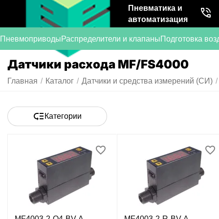
Пневматика и
автоматизация
Пневмоприводы
Распределители и клапаны
Подготовка воз
Датчики расхода MF/FS4000
Главная
/
Каталог
/
Датчики и средства измерений (СИ)
/
Категории
MF4003-2-O4-BV-A -
MF4003-2-R-BV-A -