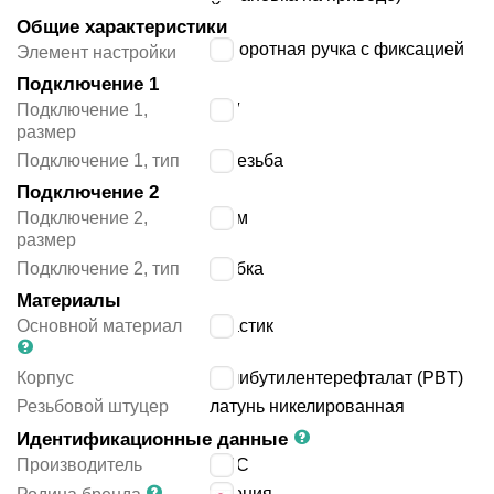
Общие характеристики
поворотная ручка с фиксацией
Элемент настройки
Подключение 1
Подключение 1,
1/8″
размер
Подключение 1, тип
G резьба
Подключение 2
Подключение 2,
6 мм
размер
Подключение 2, тип
трубка
Материалы
Основной материал
пластик
Корпус
полибутилентерефталат (PBT)
Резьбовой штуцер
латунь никелированная
Идентификационные данные
Производитель
SMC
Япония