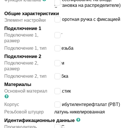
(установка на распределителе)
Общие характеристики
поворотная ручка с фиксацией
Элемент настройки
Подключение 1
Подключение 1,
1/8″
размер
Подключение 1, тип
G резьба
Подключение 2
Подключение 2,
8 мм
размер
Подключение 2, тип
трубка
Материалы
Основной материал
пластик
Корпус
полибутилентерефталат (PBT)
Резьбовой штуцер
латунь никелированная
Идентификационные данные
Производитель
SMC