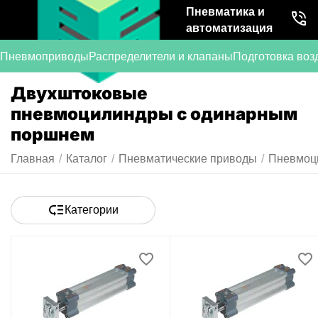
Пневматика и
автоматизация
Пневмоприводы
Распределители и клапаны
Подготовка воз
Двухштоковые
пневмоцилиндры с одинарным
поршнем
Главная
/
Каталог
/
Пневматические приводы
/
Пневмоци
Категории