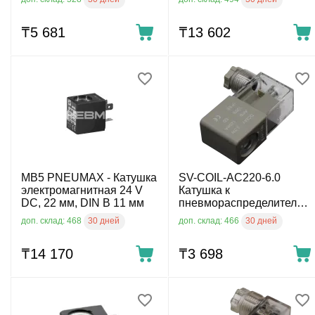
₸
5 681
₸
13 602
MB5 PNEUMAX - Катушка
SV-COIL-AC220-6.0
электромагнитная 24 V
Катушка к
DC, 22 мм, DIN B 11 мм
пневмораспределителю
серии C,D,E, напряжение
30 дней
30 дней
доп. склад: 468
доп. склад: 466
AC220 ∅ 9×H30 мм
₸
14 170
₸
3 698