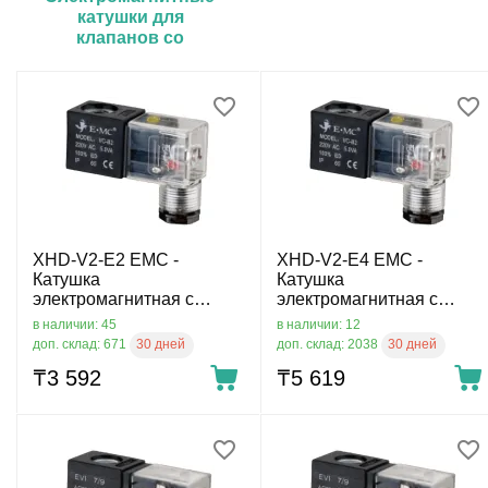
катушки для
клапанов со
взрывозащитой
XHD-V2-E2 EMC -
XHD-V2-E4 EMC -
Катушка
Катушка
электромагнитная с
электромагнитная с
разъёмом 220 V AC, 22
разъёмом 24 V DC, 22
в наличии: 45
в наличии: 12
мм, Ø9.2 мм, DIN B 11 мм
мм, Ø9.2 мм, DIN B 11 мм
30 дней
30 дней
доп. склад: 671
доп. склад: 2038
₸
3 592
₸
5 619