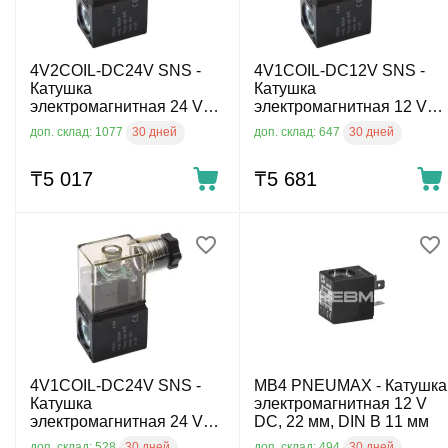
4V2COIL-DC24V SNS -
4V1COIL-DC12V SNS -
Катушка
Катушка
электромагнитная 24 V
электромагнитная 12 V
DC
DC
30 дней
30 дней
доп. склад: 1077
доп. склад: 647
₸
5 017
₸
5 681
4V1COIL-DC24V SNS -
MB4 PNEUMAX - Катушка
Катушка
электромагнитная 12 V
электромагнитная 24 V
DC, 22 мм, DIN B 11 мм
DC
30 дней
30 дней
доп. склад: 528
доп. склад: 494