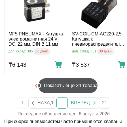
MF5 PNEUMAX - Катушка
SV-COIL-CM-AC220-2,5
электромагнитная 24 V
Катушка к
DC, 22 мм, DIN B 11 мм
пневмораспределителю
∅ 8×H21 мм
30 дней
30 дней
доп. склад: 385
доп. склад: 351
₸
6 143
₸
3 537
Показать еще 24 товара
1
НАЗАД
ВПЕРЕД
21
1
Последнее обновление цен: 6 августа 2026
При сборке пневмосистем часто применяются клапаны