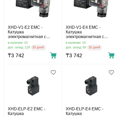
XHD-V1-E2 EMC -
XHD-V1-E4 EMC -
Катушка
Катушка
электромагнитная с
электромагнитная с
разъёмом 220 V AC, 17
разъёмом 24 V DC, 17
в наличии: 10
в наличии: 10
мм, Ø8 мм, DIN C micro
мм, Ø8 мм, DIN C micro
30 дней
30 дней
доп. склад: 128
доп. склад: 60
9.4 мм
9.4 мм
₸
3 742
₸
3 742
XHD-ELP-E2 EMC -
XHD-ELP-E4 EMC -
Катушка
Катушка