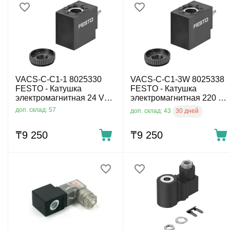
VACS-C-C1-1 8025330
VACS-C-C1-3W 8025338
FESTO - Катушка
FESTO - Катушка
электромагнитная 24 V
электромагнитная 220 V
DC, 2.6 W, DIN C 8 мм
AC, 2.3 VA, DIN C 8 мм
доп. склад: 57
30 дней
доп. склад: 43
₸
9 250
₸
9 250