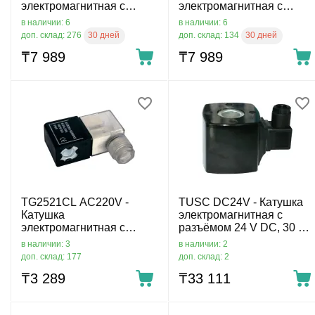
электромагнитная с
электромагнитная с
разъёмом 220 V AC, DIN
разъёмом 24 V DC, DIN B
в наличии: 6
в наличии: 6
B 11 мм
11 мм
30 дней
30 дней
доп. склад: 276
доп. склад: 134
₸
7 989
₸
7 989
TG2521CL AC220V -
TUSC DC24V - Катушка
Катушка
электромагнитная с
электромагнитная с
разъёмом 24 V DC, 30 W,
разъёмом 220 V AC, 5 VA,
Ø20 мм, DIN A 18 мм
в наличии: 3
в наличии: 2
22 мм, Ø9 мм, DIN B 11
доп. склад: 177
доп. склад: 2
мм
₸
3 289
₸
33 111