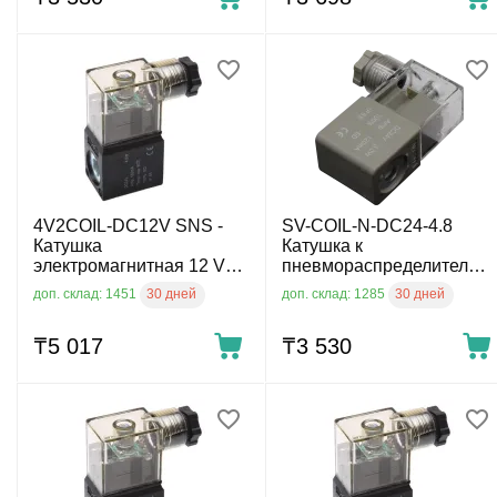
4V2COIL-DC12V SNS -
SV-COIL-N-DC24-4.8
Катушка
Катушка к
электромагнитная 12 V
пневмораспределителю
DC
серии C,D,E, напряжение
30 дней
30 дней
доп. склад: 1451
доп. склад: 1285
DC24 ∅ 9×H30 мм
₸
5 017
₸
3 530