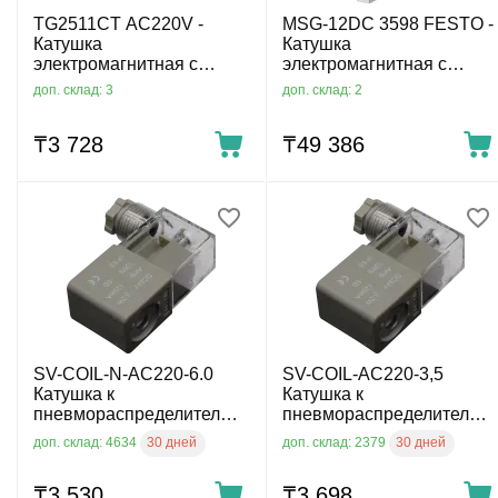
TG2511CT AC220V -
MSG-12DC 3598 FESTO -
Катушка
Катушка
электромагнитная с
электромагнитная с
разъёмом 220 VAC, 4VA,
разъёмом 12 V DC, 12 W,
доп. склад: 3
доп. склад: 2
17 мм, Ø8 мм, DIN C micro
DIN A 18 мм
9.4 мм
₸
3 728
₸
49 386
SV-COIL-N-AC220-6.0
SV-COIL-AC220-3,5
Катушка к
Катушка к
пневмораспределителю
пневмораспределителю
серии C,D,E, напряжение
серии C,D,E, напряжение
30 дней
30 дней
доп. склад: 4634
доп. склад: 2379
AC220 ∅ 9×H30 мм
AC220 ∅ 9×H30 мм
₸
3 530
₸
3 698