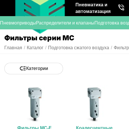
Пневматика и
автоматизация
Пневмоприводы
Распределители и клапаны
Подготовка воз
Фильтры серии MC
Главная
/
Каталог
/
Подготовка сжатого воздуха
/
Фильт
Категории
Фильтры MC-F
Коалесцентные