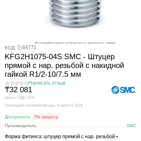
Фотография может отличаться от реального товара
64771
КОД:
KFG2H1075-04S SMC - Штуцер
прямой с нар. резьбой с накидной
гайкой R1/2-10/7.5 мм
Написать отзыв
₸
32 081
Цена с НДС 16%
Последнее обновление цен: 8 августа 2026
Доступность:
По запросу
Производитель
SMC
Форма фитинга: штуцер прямой с нар. резьбой •