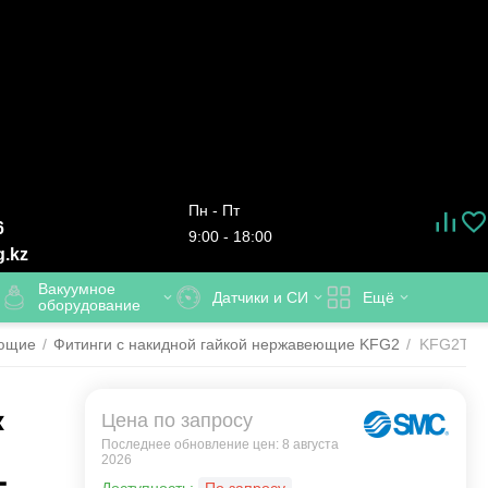
Пн - Пт
6
9:00 - 18:00
g.kz
Вакуумное
Датчики и СИ
Ещё
оборудование
еющие
/
Фитинги с накидной гайкой нержавеющие KFG2
/
KFG2T100
к
Цена по запросу
Последнее обновление цен: 8 августа
2026
-