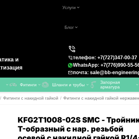
Услуги
Блог
телефон: +7(727)347-00-37
тика и
WhatsApp: +7(776)990-55-5
тизация
почта: sale@bb-engineerin
Запорная
Фитинги
Шланги и трубы
арматура
/
Фитинги с накидной гайкой
/
Фитинги с накидной гайкой нержав
KFG2T1008-02S SMC - Тройни
T-образный с нар. резьбой
осевой с накидной гайкой R1/4