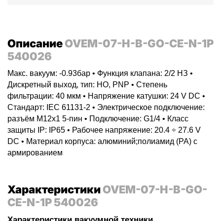
Описание
OVEM-07-H-B-GO-CE-N-1P
540026
Макс. вакуум: -0.93бар • Функция клапана: 2/2 НЗ •
Дискретный выход, тип: НО, PNP • Степень
фильтрации: 40 мкм • Напряжение катушки: 24 V DC •
Стандарт: IEC 61131-2 • Электрическое подключение:
разъём M12x1 5-пин • Подключение: G1/4 • Класс
защиты IP: IP65 • Рабочее напряжение: 20.4 ÷ 27.6 V
DC • Материал корпуса: алюминий;полиамид (PA) с
армированием
Характеристики
OVEM-07-H-B-GO-
CE-N-1P 540026
Характеристики вакуумной техники