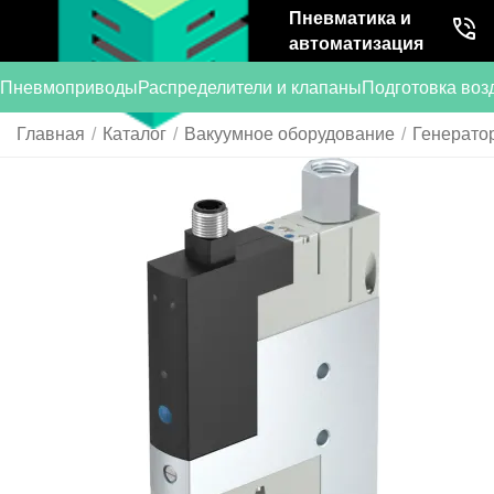
Пневматика и
автоматизация
Пневмоприводы
Распределители и клапаны
Подготовка воз
Главная
/
Каталог
/
Вакуумное оборудование
/
Генерато