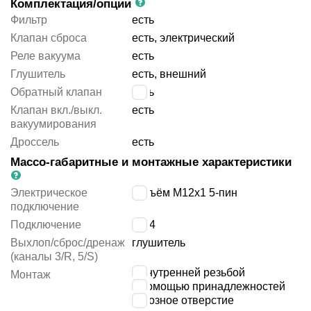
Комплектация/опции
Фильтр
есть
Клапан сброса
есть, электрический
Реле вакуума
есть
Глушитель
есть, внешний
Обратный клапан
есть
Клапан вкл./выкл.
есть
вакуумирования
Дроссель
есть
Массо-габаритные и монтажные характеристики
Электрическое
разъём M12x1 5-пин
подключение
Подключение
G1/4
Выхлоп/сброс/дренаж
глушитель
(каналы 3/R, 5/S)
с внутренней резьбой
Монтаж
с помощью принадлежностей
сквозное отверстие