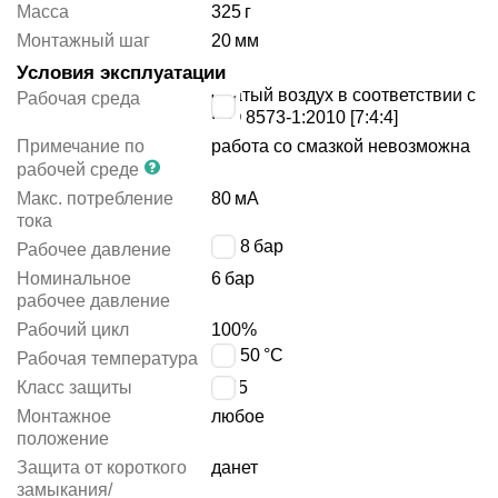
Масса
325
г
Монтажный шаг
20
мм
Условия эксплуатации
сжатый воздух в соответствии с
Рабочая среда
ISO 8573-1:2010 [7:4:4]
Примечание по
работа со смазкой невозможна
рабочей среде
Макс. потребление
80
мА
тока
2 ÷ 8
бар
Рабочее давление
Номинальное
6
бар
рабочее давление
Рабочий цикл
100%
0 ÷ 50
°C
Рабочая температура
Класс защиты
IP65
Монтажное
любое
положение
Защита от короткого
да
нет
замыкания/