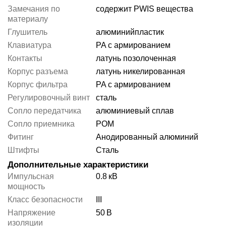
Замечания по
содержит PWIS вещества
материалу
Глушитель
алюминий
пластик
Клавиатура
PA с армированием
Контакты
латунь позолоченная
Корпус разъема
латунь никелированная
Корпус фильтра
PA с армированием
Регулировочный винт
сталь
Сопло передатчика
алюминиевый сплав
Сопло приемника
POM
Фитинг
Анодированный алюминий
Штифты
Сталь
Дополнительные характеристики
Импульсная
0.8
кВ
мощность
Класс безопасности
III
Напряжение
50
В
изоляции