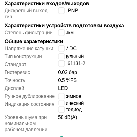
Характеристики входов/выходов
Дискретный выход,
НО, PNP
тип
Характеристики устройств подготовки воздуха
Степень фильтрации
40 мкм
Общие характеристики
Напряжение катушки
24 V DC
Тип конструкции
модульный
IEC 61131-2
Стандарт
Гистерезис
0.02 бар
Точность
0.5 %FS
Дисплей
LED
Ручное дублирование
нажимное
оптический
Индикация состояния
светодиод
Уровень шума при
58
dB(A)
номинальном
рабочем давлении