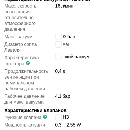
Макс. скорость
16
л/мин
всасывания
относительно
атмосферного
давления
Макс. вакуум
-
0.93
бар
Диаметр сопла
0.7
мм
Лаваля
высокий вакуум
Характеристика
эжектора
Продолжительность
0,4 s
вентиляции при
номинальном
рабочем давлении
Рабочее давление
4.1
бар
для макс. вакуума
Характеристики клапанов
2/2 НЗ
Функция клапана
Мощность катушки
0.3 ÷ 2.55 W