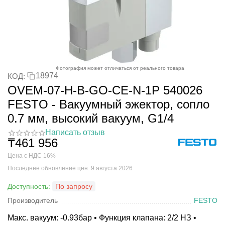
Фотография может отличаться от реального товара
18974
КОД:
OVEM-07-H-B-GO-CE-N-1P 540026
FESTO - Вакуумный эжектор, сопло
0.7 мм, высокий вакуум, G1/4
Написать отзыв
₸
461 956
Цена с НДС 16%
Последнее обновление цен: 9 августа 2026
Доступность:
По запросу
Производитель
FESTO
Макс. вакуум: -0.93бар • Функция клапана: 2/2 НЗ •