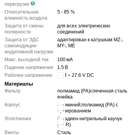
перегрузки
Относительная
5 - 85 %
влажность воздуха
Защита от смены
для всех электрических
полярности
соединений
Защита от ЭДС
адаптирован к катушкам MZ-,
самоиндукции
MY-, ME
индуктивной нагрузки
Макс. выходной ток
100
мА
Падение напряжения
1.5
В
Рабочее напряжение
20.4 ÷ 27.6 V DC
Материалы
Фильтр
полиамид (PA)
спеченная сталь
ячейка
Корпус
алюминий;полиамид (PA) с
армированием
Уплотнения
бутадиен-нитрильный каучук
(NBR)
Винты
Сталь