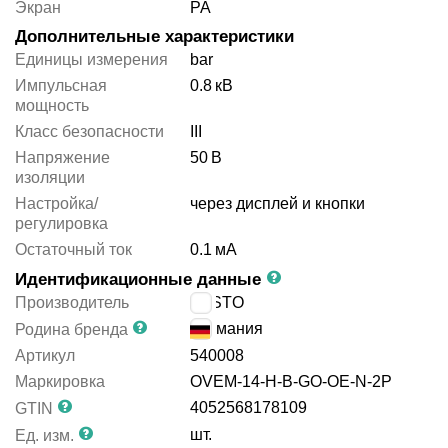
Экран
PA
Дополнительные характеристики
Единицы измерения
bar
Импульсная
0.8
кВ
мощность
Класс безопасности
III
Напряжение
50
В
изоляции
Настройка/
через дисплей и кнопки
регулировка
Остаточный ток
0.1
мА
Идентификационные данные
Производитель
FESTO
Германия
Родина бренда
Артикул
540008
Маркировка
OVEM-14-H-B-GO-OE-N-2P
4052568178109
GTIN
шт.
Ед. изм.