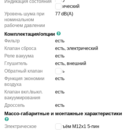
LCD
Индикация состояния
оптический
Уровень шума при
77
dB(A)
номинальном
рабочем давлении
Комплектация/опции
Фильтр
есть
Клапан сброса
есть, электрический
Реле вакуума
есть
Глушитель
есть, внешний
Обратный клапан
есть
Функция экономии
есть
воздуха
Клапан вкл./выкл.
есть
вакуумирования
Дроссель
есть
Массо-габаритные и монтажные характеристики
Электрическое
разъём M12x1 5-пин