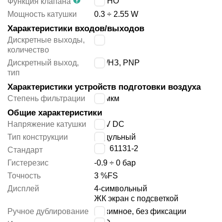
2/2 НО
Функция клапана
Мощность катушки
0.3 ÷ 2.55 W
Характеристики входов/выходов
Дискретные выходы,
2
количество
Дискретный выход,
НО/НЗ, PNP
тип
Характеристики устройств подготовки воздуха
Степень фильтрации
40 мкм
Общие характеристики
Напряжение катушки
24 V DC
Тип конструкции
модульный
IEC 61131-2
Стандарт
Гистерезис
-0.9 ÷ 0 бар
Точность
3 %FS
Дисплей
4-символьный
ЖК экран с подсветкой
Ручное дублирование
нажимное, без фиксации