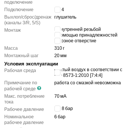
подключение
Подключение
G1/4
Выхлоп/сброс/дренаж
глушитель
(каналы 3/R, 5/S)
с внутренней резьбой
Монтаж
с помощью принадлежностей
сквозное отверстие
Масса
310
г
Монтажный шаг
20
мм
Условия эксплуатации
сжатый воздух в соответствии с
Рабочая среда
ISO 8573-1:2010 [7:4:4]
Примечание по
работа со смазкой невозможна
рабочей среде
Макс. потребление
70
мА
тока
2 ÷ 8
бар
Рабочее давление
Номинальное
6
бар
рабочее давление