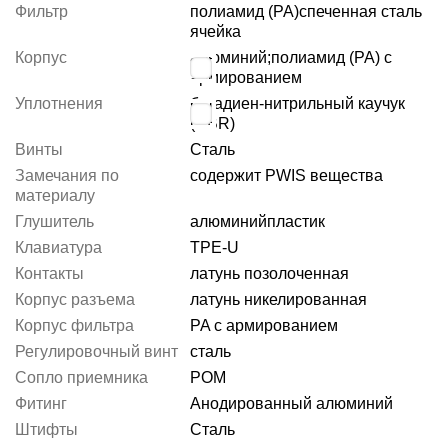
Фильтр
полиамид (PA)
спеченная сталь
ячейка
Корпус
алюминий;полиамид (PA) с
армированием
Уплотнения
бутадиен-нитрильный каучук
(NBR)
Винты
Сталь
Замечания по
содержит PWIS вещества
материалу
Глушитель
алюминий
пластик
Клавиатура
TPE-U
Контакты
латунь позолоченная
Корпус разъема
латунь никелированная
Корпус фильтра
PA с армированием
Регулировочный винт
сталь
Сопло приемника
POM
Фитинг
Анодированный алюминий
Штифты
Сталь