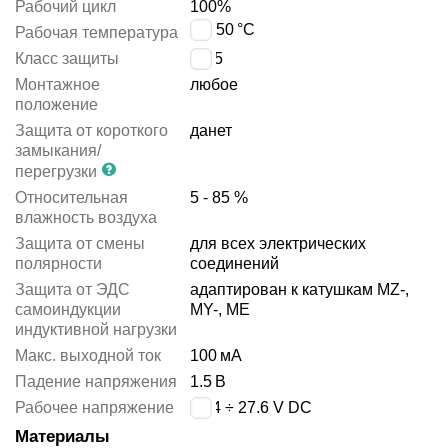
Рабочий цикл
100%
0 ÷ 50
°C
Рабочая температура
Класс защиты
IP65
Монтажное
любое
положение
Защита от короткого
да
нет
замыкания/
перегрузки
Относительная
5 - 85 %
влажность воздуха
Защита от смены
для всех электрических
полярности
соединений
Защита от ЭДС
адаптирован к катушкам MZ-,
самоиндукции
MY-, ME
индуктивной нагрузки
Макс. выходной ток
100
мА
Падение напряжения
1.5
В
Рабочее напряжение
20.4 ÷ 27.6 V DC
Материалы