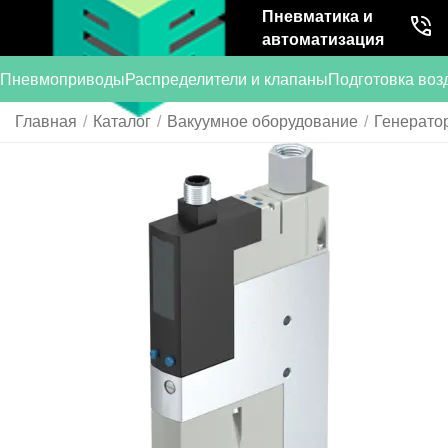
Пневматика и
автоматизация
Пневмоприводы
Распределители и клапаны
Подготовка воз
Главная
/
Каталог
/
Вакуумное оборудование
/
Генерато