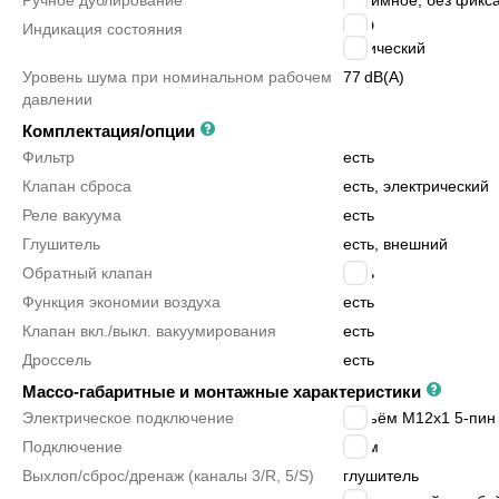
Ручное дублирование
нажимное, без фикс
LCD
Индикация состояния
оптический
Уровень шума при номинальном рабочем
77
dB(A)
давлении
Комплектация/опции
Фильтр
есть
Клапан сброса
есть, электрический
Реле вакуума
есть
Глушитель
есть, внешний
Обратный клапан
есть
Функция экономии воздуха
есть
Клапан вкл./выкл. вакуумирования
есть
Дроссель
есть
Массо-габаритные и монтажные характеристики
Электрическое подключение
разъём M12x1 5-пин
Подключение
8 мм
Выхлоп/сброс/дренаж (каналы 3/R, 5/S)
глушитель