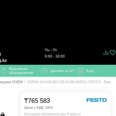
Пн - Пт
6
9:00 - 18:00
g.kz
Вакуумное
Датчики и СИ
Ещё
оборудование
вакуума OVEM
/
OVEM-14-H-B-QO-OE-N-2N 540011 FESTO - Вакуумны
₸
765 583
Цена с НДС 16%
ий
Последнее обновление цен: 8 августа