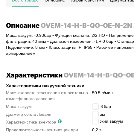
Описание
OVEM-14-H-B-QO-OE-N-2N 
Макс. вакуум: -0.93бар • Функция клапана: 2/2 НО • Напряжени
фильтрации: 40 мкм • Диапазон измерения: -1 ÷ 0 бар • Станда
Подключение: 8 мм • Класс защиты IP: IP65 • Рабочее напряжен
армированием
Характеристики
OVEM-14-H-B-QO-OE
Характеристики вакуумной техники
Макс. скорость всасывания относительно
50.5
л/мин
атмосферного давления
Макс. вакуум
-
0.93
бар
Диаметр сопла Лаваля
1.4
мм
высокий вакуум
Характеристика эжектора
Продолжительность вентиляции при
0,2 s