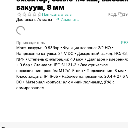
вакуум, 8 мм
Написать отзыв
19
КОД:
Доставка в Алматы
Изменить
Производитель
FE
Макс. вакуум: -0.93бар • Функция клапана: 2/2 НО •
Напряжение катушки: 24 V DC • Дискретный выход: НО/НЗ,
NPN • Степень фильтрации: 40 мкм • Диапазон измерения:
÷ 0 бар • Стандарт: IEC 61131-2 • Электрическое
подключение: разъём M12x1 5-пин • Подключение: 8 мм •
Класс защиты IP: IP65 • Рабочее напряжение: 20.4 ÷ 27.6 
DC • Материал корпуса: алюминий;полиамид (PA) с
армированием
ция