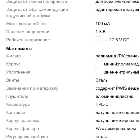
Защита от смены полярности
для всех электричес
Защита от ЭДС самоиндукции
адаптирован к катуш
индуктивной нагрузки
Макс. выходной ток
100
мА
Падение напряжения
1.5
В
Рабочее напряжение
20.4 ÷ 27.6 V DC
Материалы
Фильтр
полиамид (PA)
спече
Корпус
алюминий;полиамид 
Уплотнения
бутадиен-нитрильный
Винты
Сталь
Замечания по материалу
содержит PWIS веще
Глушитель
алюминий
пластик
Клавиатура
TPE-U
Контакты
латунь позолоченна
Корпус разъема
латунь никелирован
Корпус фильтра
PA с армированием
Регулировочный винт
сталь