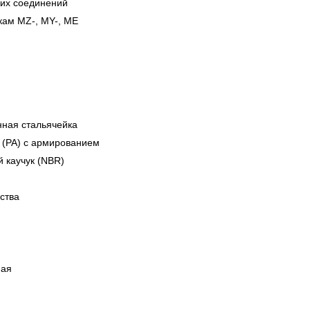
ких соединений
кам MZ-, MY-, ME
нная сталь
ячейка
(PA) с армированием
 каучук (NBR)
ства
я
ная