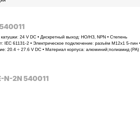
540011
е катушки: 24 V DC • Дискретный выход: НО/НЗ, NPN • Степень
рт: IEC 61131-2 • Электрическое подключение: разъём M12x1 5-пин 
ие: 20.4 ÷ 27.6 V DC • Материал корпуса: алюминий;полиамид (PA)
-N-2N 540011