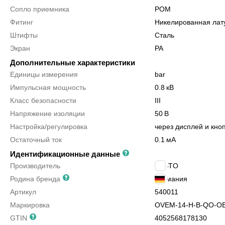
Сопло приемника
POM
Фитинг
Никелированная лат
Штифты
Сталь
Экран
PA
Дополнительные характеристики
Единицы измерения
bar
Импульсная мощность
0.8
кВ
Класс безопасности
III
Напряжение изоляции
50
В
Настройка/регулировка
через дисплей и кно
Остаточный ток
0.1
мА
Идентификационные данные
Производитель
FESTO
Родина бренда
Германия
Артикул
540011
Маркировка
OVEM-14-H-B-QO-OE
GTIN
4052568178130