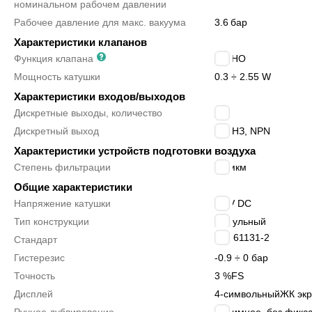
номинальном рабочем давлении
Рабочее давление для макс. вакуума
3.6
бар
Характеристики клапанов
Функция клапана
2/2 НО
Мощность катушки
0.3 ÷ 2.55 W
Характеристики входов/выходов
Дискретные выходы, количество
2
Дискретный выход
НО/НЗ, NPN
Характеристики устройств подготовки воздуха
Степень фильтрации
40 мкм
Общие характеристики
Напряжение катушки
24 V DC
Тип конструкции
модульный
IEC 61131-2
Стандарт
Гистерезис
-0.9 ÷ 0 бар
Точность
3 %FS
Дисплей
4-символьный
ЖК экр