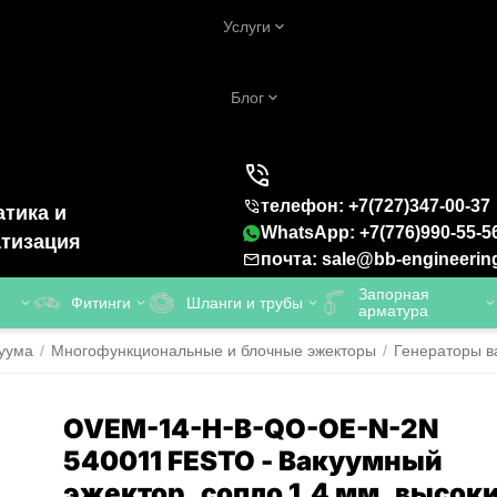
Услуги
Блог
телефон: +7(727)347-00-37
тика и
WhatsApp: +7(776)990-55-5
тизация
почта: sale@bb-engineerin
Запорная
Фитинги
Шланги и трубы
арматура
уума
/
Многофункциональные и блочные эжекторы
/
Генераторы 
OVEM-14-H-B-QO-OE-N-2N
540011 FESTO - Вакуумный
эжектор, сопло 1.4 мм, высок