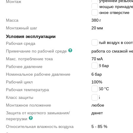
с внутренней резьбо
Монтаж
с помощью принадл
сквозное отверстие
Масса
380
г
Монтажный шаг
20
мм
Условия эксплуатации
сжатый воздух в соот
Рабочая среда
Примечание по рабочей среде
работа со смазкой н
Макс. потребление тока
70
мА
2 ÷ 8
бар
Рабочее давление
Номинальное рабочее давление
6
бар
Рабочий цикл
100%
0 ÷ 50
°C
Рабочая температура
Класс защиты
IP65
Монтажное положение
любое
Защита от короткого замыкания/
да
нет
перегрузки
Относительная влажность воздуха
5 - 85 %