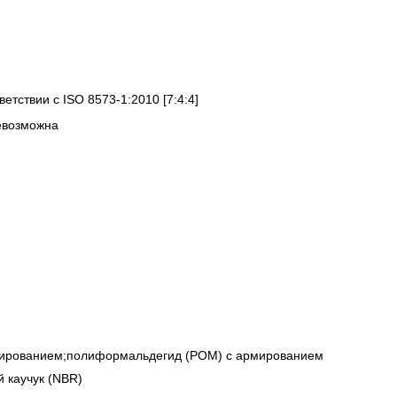
ветствии с ISO 8573-1:2010 [7:4:4]
евозможна
мированием;полиформальдегид (POM) с армированием
 каучук (NBR)