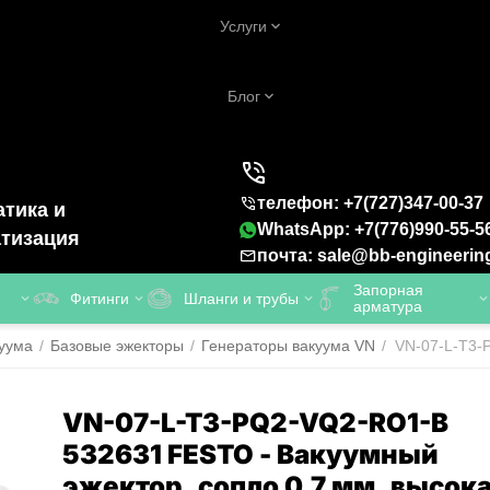
Услуги
Блог
телефон: +7(727)347-00-37
тика и
WhatsApp: +7(776)990-55-5
тизация
почта: sale@bb-engineerin
Запорная
Фитинги
Шланги и трубы
арматура
уума
/
Базовые эжекторы
/
Генераторы вакуума VN
/
VN-07-L-T3-
VN-07-L-T3-PQ2-VQ2-RO1-B
532631 FESTO - Вакуумный
эжектор, сопло 0.7 мм, высок