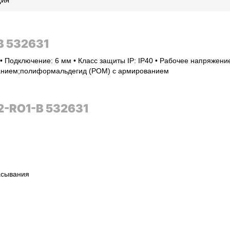
B 532631
• Подключение: 6 мм • Класс защиты IP: IP40 • Рабочее напряжени
ованием;полиформальдегид (POM) с армированием
2-RO1-B 532631
асывания