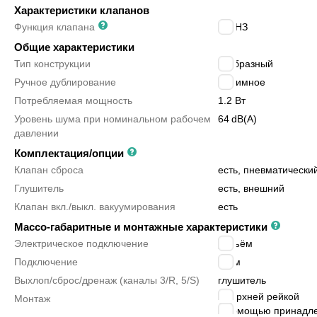
Характеристики клапанов
Функция клапана
2/2 НЗ
Общие характеристики
Тип конструкции
Т-образный
Ручное дублирование
нажимное
Потребляемая мощность
1.2 Вт
Уровень шума при номинальном рабочем
64
dB(A)
давлении
Комплектация/опции
Клапан сброса
есть, пневматически
Глушитель
есть, внешний
Клапан вкл./выкл. вакуумирования
есть
Массо-габаритные и монтажные характеристики
Электрическое подключение
разъём
Подключение
6 мм
Выхлоп/сброс/дренаж (каналы 3/R, 5/S)
глушитель
с верхней рейкой
Монтаж
с помощью принадл