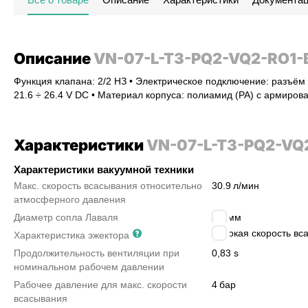
Описание
VN-07-L-T3-PQ2-VQ2-RO1-
Функция клапана: 2/2 НЗ • Электрическое подключение: разъём 
21.6 ÷ 26.4 V DC • Материал корпуса: полиамид (PA) с армир
Характеристики
VN-07-L-T3-PQ2-VQ
Характеристики вакуумной техники
Макс. скорость всасывания относительно
30.9
л/мин
атмосферного давления
Диаметр сопла Лаваля
0.7
мм
высокая скорость вс
Характеристика эжектора
Продолжительность вентиляции при
0,83 s
номинальном рабочем давлении
Рабочее давление для макс. скорости
4
бар
всасывания