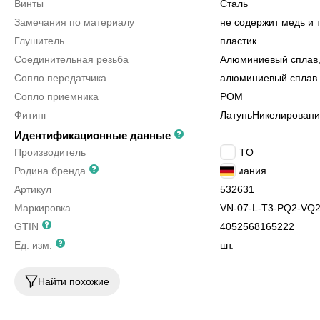
Винты
Сталь
Замечания по материалу
не содержит медь и
Глушитель
пластик
Соединительная резьба
Алюминиевый сплав,
Сопло передатчика
алюминиевый сплав
Сопло приемника
POM
Фитинг
Латунь
Никелирован
Идентификационные данные
Производитель
FESTO
Родина бренда
Германия
Артикул
532631
Маркировка
VN-07-L-T3-PQ2-VQ
GTIN
4052568165222
Ед. изм.
шт.
Найти похожие