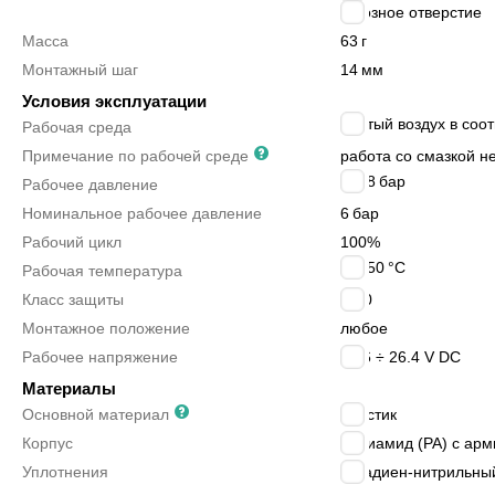
сквозное отверстие
Масса
63
г
Монтажный шаг
14
мм
Условия эксплуатации
сжатый воздух в соот
Рабочая среда
Примечание по рабочей среде
работа со смазкой н
2 ÷ 8
бар
Рабочее давление
Номинальное рабочее давление
6
бар
Рабочий цикл
100%
0 ÷ 50
°C
Рабочая температура
Класс защиты
IP40
Монтажное положение
любое
Рабочее напряжение
21.6 ÷ 26.4 V DC
Материалы
Основной материал
пластик
Корпус
полиамид (PA) с ар
Уплотнения
бутадиен-нитрильный