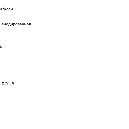
 тефлон
 анодированная
ие
2-RO1-B