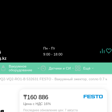
Пн - Пт
6
9:00 - 18:00
g.kz
Вакуумное
Датчики и СИ
Ещё
оборудование
PQ2-VQ2-RO1-B 532631 FESTO - Вакуумный эжектор, сопло 0.7 мм, 
₸
160 886
Цена с НДС 16%
ая
Последнее обновление цен: 7 августа