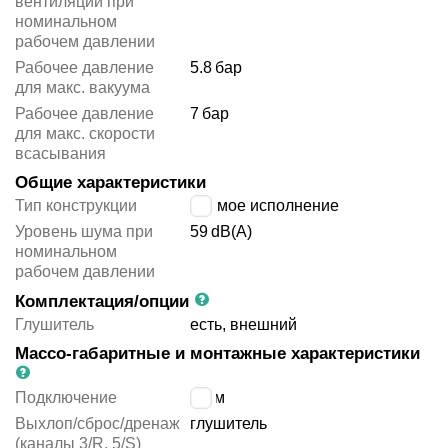
вентиляции при
номинальном
рабочем давлении
Рабочее давление
5.8
бар
для макс. вакуума
Рабочее давление
7
бар
для макс. скорости
всасывания
Общие характеристики
Тип конструкции
прямое исполнение
Уровень шума при
59
dB(A)
номинальном
рабочем давлении
Комплектация/опции
Глушитель
есть, внешний
Массо-габаритные и монтажные характеристики
Подключение
6 мм
Выхлоп/сброс/дренаж
глушитель
(каналы 3/R, 5/S)