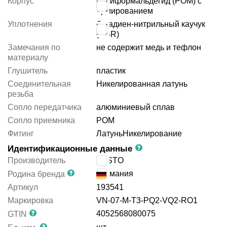
Корпус
полиформальдегид (POM) с
армированием
Уплотнения
бутадиен-нитрильный каучук
(NBR)
Замечания по
не содержит медь и тефлон
материалу
Глушитель
пластик
Соединительная
Никелированная латунь
резьба
Сопло передатчика
алюминиевый сплав
Сопло приемника
POM
Фитинг
Латунь
Никелирование
Идентификационные данные
Производитель
FESTO
Германия
Родина бренда
Артикул
193541
Маркировка
VN-07-M-T3-PQ2-VQ2-RO1
4052568080075
GTIN