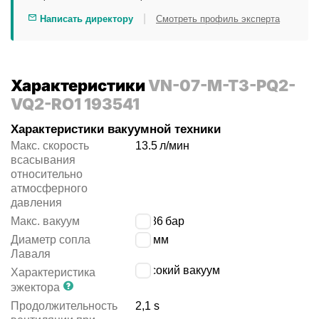
|
Написать директору
Смотреть профиль эксперта
Характеристики
VN-07-M-T3-PQ2-
VQ2-RO1 193541
Характеристики вакуумной техники
Макс. скорость
13.5
л/мин
всасывания
относительно
атмосферного
давления
Макс. вакуум
-
0.86
бар
Диаметр сопла
0.7
мм
Лаваля
высокий вакуум
Характеристика
эжектора
Продолжительность
2,1 s