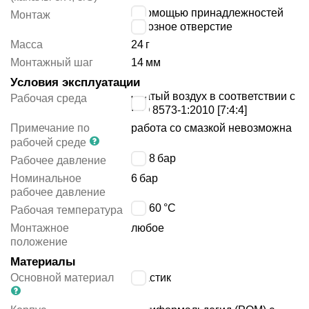
с помощью принадлежностей
Монтаж
сквозное отверстие
Масса
24
г
Монтажный шаг
14
мм
Условия эксплуатации
сжатый воздух в соответствии с
Рабочая среда
ISO 8573-1:2010 [7:4:4]
Примечание по
работа со смазкой невозможна
рабочей среде
1 ÷ 8
бар
Рабочее давление
Номинальное
6
бар
рабочее давление
0 ÷ 60
°C
Рабочая температура
Монтажное
любое
положение
Материалы
Основной материал
пластик