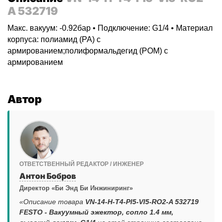
A 532719
Макс. вакуум: -0.92бар • Подключение: G1/4 • Материал
корпуса: полиамид (PA) с
армированием;полиформальдегид (POM) с
армированием
Автор
ОТВЕТСТВЕННЫЙ РЕДАКТОР / ИНЖЕНЕР
Антон Бобров
Директор «Би Энд Би Инжиниринг»
«Описание товара
VN-14-H-T4-PI5-VI5-RO2-A 532719
FESTO - Вакуумный эжектор, сопло 1.4 мм,