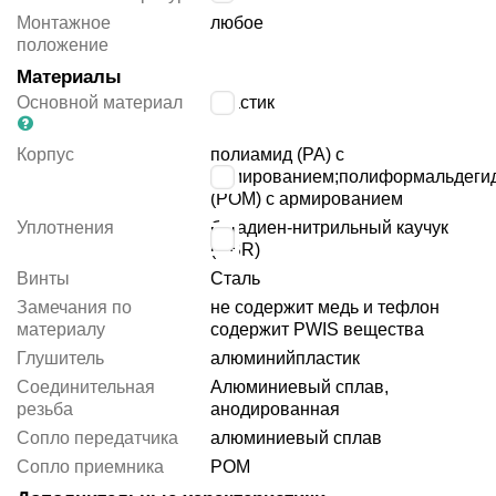
Монтажное
любое
положение
Материалы
Основной материал
пластик
Корпус
полиамид (PA) с
армированием;полиформальдеги
(POM) с армированием
Уплотнения
бутадиен-нитрильный каучук
(NBR)
Винты
Сталь
Замечания по
не содержит медь и тефлон
материалу
содержит PWIS вещества
Глушитель
алюминий
пластик
Соединительная
Алюминиевый сплав,
резьба
анодированная
Сопло передатчика
алюминиевый сплав
Сопло приемника
POM