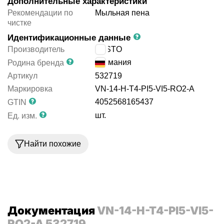
Дополнительные характеристики
Рекомендации по
Мыльная пена
чистке
Идентификационные данные
Производитель
FESTO
Германия
Родина бренда
Артикул
532719
Маркировка
VN-14-H-T4-PI5-VI5-RO2-A
4052568165437
GTIN
шт.
Ед. изм.
Найти похожие
Документация
VN-14-H-T4-PI5-VI5-
RO2-A 532719