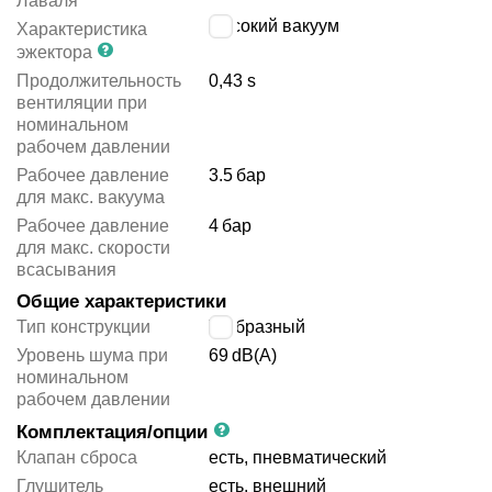
Лаваля
высокий вакуум
Характеристика
эжектора
Продолжительность
0,43 s
вентиляции при
номинальном
рабочем давлении
Рабочее давление
3.5
бар
для макс. вакуума
Рабочее давление
4
бар
для макс. скорости
всасывания
Общие характеристики
Тип конструкции
Т-образный
Уровень шума при
69
dB(A)
номинальном
рабочем давлении
Комплектация/опции
Клапан сброса
есть, пневматический
Глушитель
есть, внешний