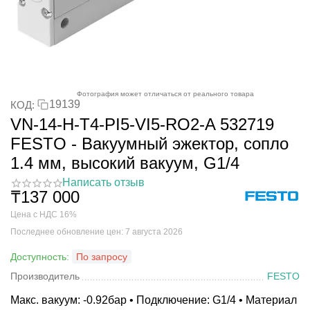
Фотография может отличаться от реального товара
19139
КОД:
VN-14-H-T4-PI5-VI5-RO2-A 532719
FESTO - Вакуумный эжектор, сопло
1.4 мм, высокий вакуум, G1/4
Написать отзыв
₸
137 000
Цена с НДС 16%
Последнее обновление цен: 7 августа 2026
Доступность:
По запросу
Производитель
FESTO
Макс. вакуум: -0.92бар • Подключение: G1/4 • Материал