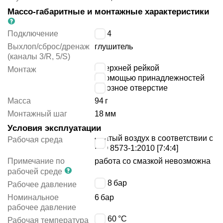
Массо-габаритные и монтажные характеристики
Подключение
G1/4
Выхлоп/сброс/дренаж
глушитель
(каналы 3/R, 5/S)
с верхней рейкой
Монтаж
с помощью принадлежностей
сквозное отверстие
Масса
94
г
Монтажный шаг
18
мм
Условия эксплуатации
сжатый воздух в соответствии с
Рабочая среда
ISO 8573-1:2010 [7:4:4]
Примечание по
работа со смазкой невозможна
рабочей среде
1 ÷ 8
бар
Рабочее давление
Номинальное
6
бар
рабочее давление
0 ÷ 60
°C
Рабочая температура