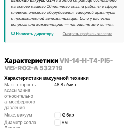
высокий вакуум, G1/4
на этой странице составлено
на основе нашего 10-летнего опыта работы в сфере
пневматического оборудования, запорной арматуры
и промышленной автоматизации. Если у вас есть
вопросы или комментарии — напишите мне лично».
|
Написать директору
Смотреть профиль эксперта
Характеристики
VN-14-H-T4-PI5-
VI5-RO2-A 532719
Характеристики вакуумной техники
Макс. скорость
48.8
л/мин
всасывания
относительно
атмосферного
давления
Макс. вакуум
-
0.92
бар
Диаметр сопла
1.4
мм