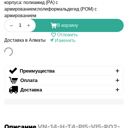
корпуса: полиамид (PA) с
армированием;полиформальдегид (POM) с
армированием
+
−
В корзину
Отложить
Доставка в Алматы
Изменить
Преимущества
Оплата
Доставка
Описание
VN-14-H-T4-PI5-VI5-RO2-