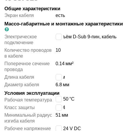
Общие характеристики
Экран кабеля
есть
Массо-габаритные и монтажные характеристики
Электрическое
разъём D-Sub 9-пин, кабель
подключение
Количество проводов
10
в кабеле
Поперечное сечение
0.14
мм²
провода
Длина кабеля
10
м
Диаметр кабеля
6.8
мм
Условия эксплуатации
0 ÷ 50
°C
Рабочая температура
Класс защиты
IP54
Минимальный радиус
51
мм
изгиба кабеля
Рабочее напряжение
0 ÷ 24 V DC