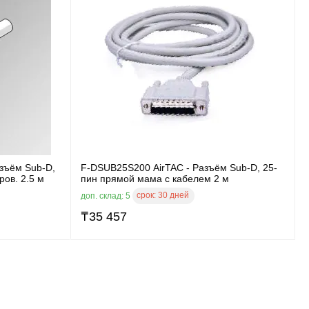
зъём Sub-D,
F-DSUB25S200 AirTAC - Разъём Sub-D, 25-
ров. 2.5 м
пин прямой мама с кабелем 2 м
срок:
30 дней
доп. склад: 5
₸
35 457