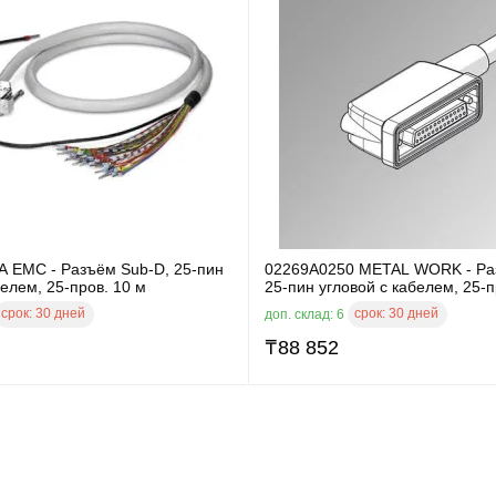
A EMC - Разъём Sub-D, 25-пин
02269A0250 METAL WORK - Ра
елем, 25-пров. 10 м
25-пин угловой с кабелем, 25-п
срок:
30 дней
срок:
30 дней
доп. склад: 6
₸
88 852