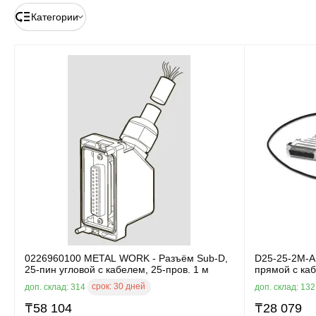
Категории
0226960100 METAL WORK - Разъём Sub-D,
D25-25-2M-A
25-пин угловой с кабелем, 25-пров. 1 м
прямой с каб
срок:
30 дней
доп. склад: 314
доп. склад: 13
₸
58 104
₸
28 079