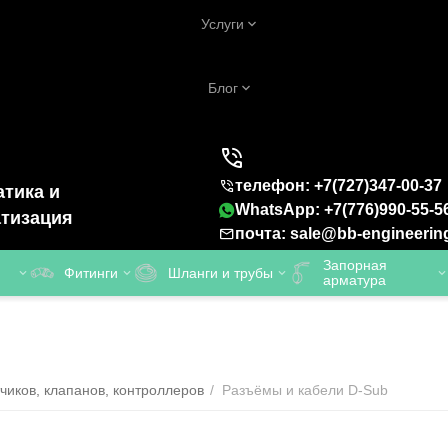
Услуги
Блог
телефон: +7(727)347-00-37
тика и
WhatsApp: +7(776)990-55-5
тизация
почта: sale@bb-engineerin
Запорная
Фитинги
Шланги и трубы
арматура
чиков, клапанов, контроллеров
/
Разъёмы и кабели D-Sub