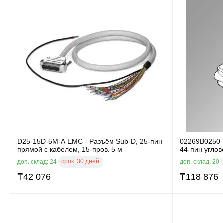
D25-15D-5M-A EMC - Разъём Sub-D, 25-пин
02269B0250 
прямой с кабелем, 15-пров. 5 м
44-пин углов
срок:
30 дней
доп. склад: 24
доп. склад: 20
₸
42 076
₸
118 876