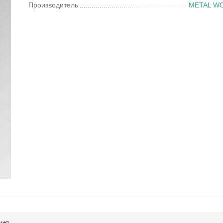
Производитель
METAL W
ция