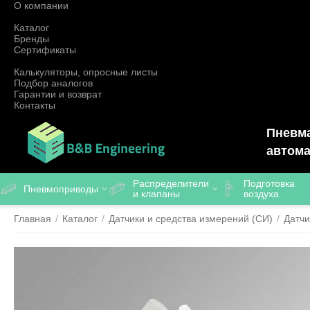
О компании
Каталог
Бренды
Сертификаты
Калькуляторы, опросные листы
Подбор аналогов
Гарантии и возврат
Контакты
Пневма
автома
Распределители
Подготовка
Пневмоприводы
и клапаны
воздуха
Главная
/
Каталог
/
Датчики и средства измерений (СИ)
/
Датчи