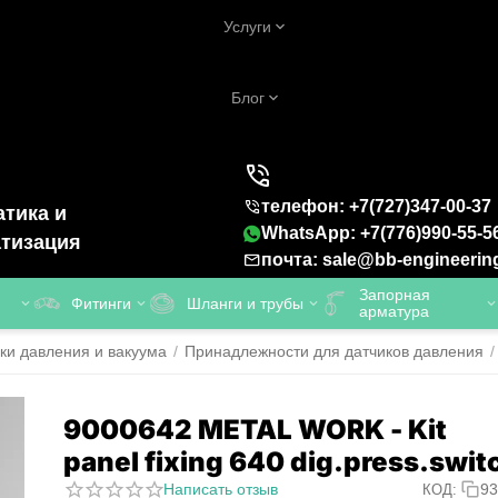
Услуги
Блог
телефон: +7(727)347-00-37
тика и
WhatsApp: +7(776)990-55-5
тизация
почта: sale@bb-engineerin
Запорная
Фитинги
Шланги и трубы
арматура
ки давления и вакуума
/
Принадлежности для датчиков давления
/
9000642 METAL WORK - Kit
panel fixing 640 dig.press.swit
Написать отзыв
93
КОД: