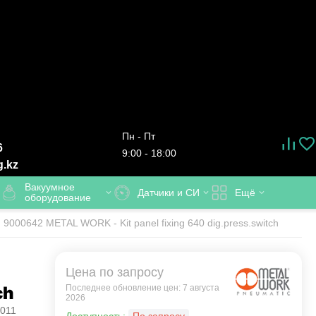
Пн - Пт
6
9:00 - 18:00
g.kz
Вакуумное
Датчики и СИ
Ещё
оборудование
9000642 METAL WORK - Kit panel fixing 640 dig.press.switch
Цена по запросу
ch
Последнее обновление цен: 7 августа
2026
011