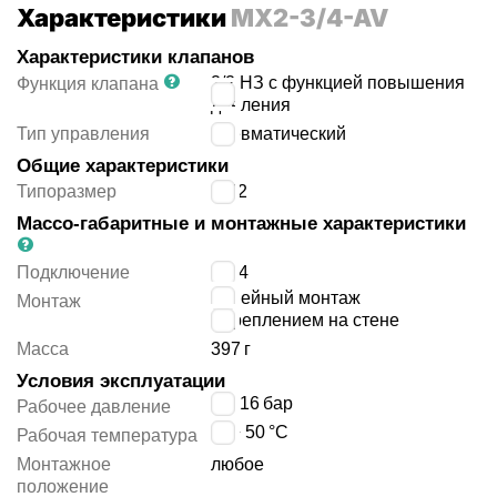
Характеристики
MX2-3/4-AV
Характеристики клапанов
2/2 НЗ с функцией повышения
Функция клапана
давления
Тип управления
пневматический
Общие характеристики
Типоразмер
MX2
Массо-габаритные и монтажные характеристики
Подключение
G3/4
линейный монтаж
Монтаж
с креплением на стене
Масса
397
г
Условия эксплуатации
2 ÷ 16
бар
Рабочее давление
-5 ÷ 50
°C
Рабочая температура
Монтажное
любое
положение