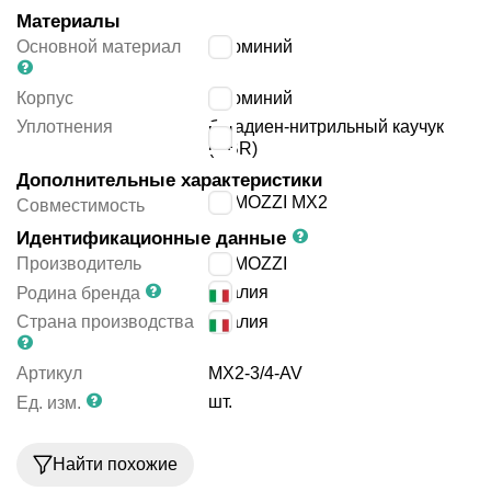
Материалы
Основной материал
алюминий
Корпус
алюминий
Уплотнения
бутадиен-нитрильный каучук
(NBR)
Дополнительные характеристики
CAMOZZI MX2
Совместимость
Идентификационные данные
Производитель
CAMOZZI
Италия
Родина бренда
Страна производства
Италия
Артикул
MX2-3/4-AV
шт.
Ед. изм.
Найти похожие