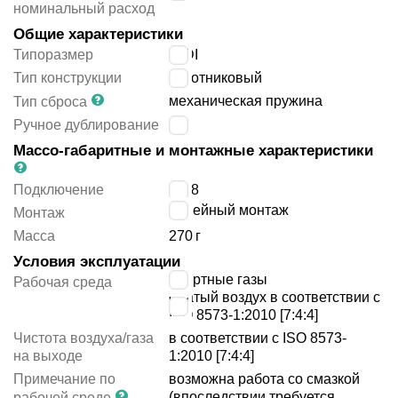
номинальный расход
Общие характеристики
Типоразмер
MIDI
Тип конструкции
золотниковый
механическая пружина
Тип сброса
Ручное дублирование
нет
Массо-габаритные и монтажные характеристики
Подключение
G3/8
линейный монтаж
Монтаж
Масса
270
г
Условия эксплуатации
инертные газы
Рабочая среда
сжатый воздух в соответствии с
ISO 8573-1:2010 [7:4:4]
Чистота воздуха/газа
в соответствии с ISO 8573-
на выходе
1:2010 [7:4:4]
Примечание по
возможна работа со смазкой
(впоследствии требуется
рабочей среде