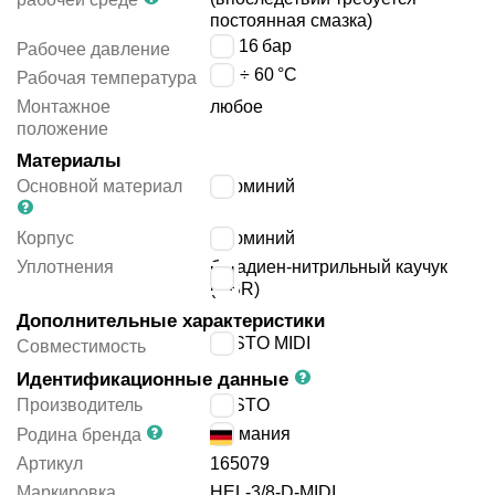
постоянная смазка)
3 ÷ 16
бар
Рабочее давление
-10 ÷ 60
°C
Рабочая температура
Монтажное
любое
положение
Материалы
Основной материал
алюминий
Корпус
алюминий
Уплотнения
бутадиен-нитрильный каучук
(NBR)
Дополнительные характеристики
FESTO MIDI
Совместимость
Идентификационные данные
Производитель
FESTO
Германия
Родина бренда
Артикул
165079
Маркировка
HEL-3/8-D-MIDI