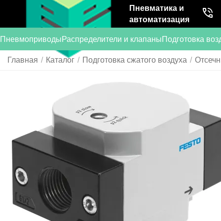
Пневматика и
автоматизация
Пневмоприводы
Распределители и клапаны
Подготовка воз
Главная
/
Каталог
/
Подготовка сжатого воздуха
/
Отсечн