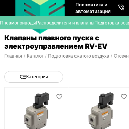
Пневматика и
автоматизация
Пневмоприводы
Распределители и клапаны
Подготовка воз
Клапаны плавного пуска с
электроуправлением RV-EV
Главная
/
Каталог
/
Подготовка сжатого воздуха
/
Отсечн
Категории