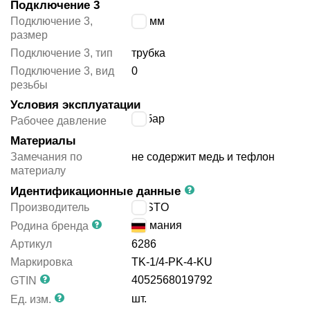
Подключение 3
Подключение 3,
6/4 мм
размер
Подключение 3, тип
трубка
Подключение 3, вид
0
резьбы
Условия эксплуатации
10
бар
Рабочее давление
Материалы
Замечания по
не содержит медь и тефлон
материалу
Идентификационные данные
Производитель
FESTO
Германия
Родина бренда
Артикул
6286
Маркировка
TK-1/4-PK-4-KU
4052568019792
GTIN
шт.
Ед. изм.